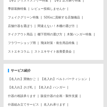
【冬】クリスマスツリー特集
【冬】正月飾り特集
季節装飾特集
レビュー投稿しませんか
フェイクグリーン特集
SDGsに貢献する店舗備品
店舗什器を選ぼう
間違えない！木棚の選び方
テイクアウト用品
棚下照明の選び方
木製ハンガー特集
フラワーショップ用
飛沫対策・衛生用品特集
ストエキコラム
ストエキサイト改善委員会
サービス紹介
【名入れ】買物かご
【名入れ】ベルトパーティション
【名入れ】さげ札
【名入れ】ハンガー
什器の相談承ります
販促什器の企画・製作支援
什器組み立てサービス
名入れ承ります