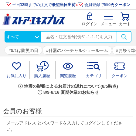
平日
12
時までの注文で
最短当日出荷
※
会員登録で
550円クーポン
ログイン
メニュー
カート
9/1は防災の日
什器のバーチャルショールーム
お祭り準
お気に入り
購入履歴
閲覧履歴
カテゴリ
クーポン
info
地震の影響によるお届けの遅れについて(8/5時点)
info
8/9-8/16 夏期休業のお知らせ
会員のお客様
メールアドレス とパスワードを入力してログインしてくださ
い。