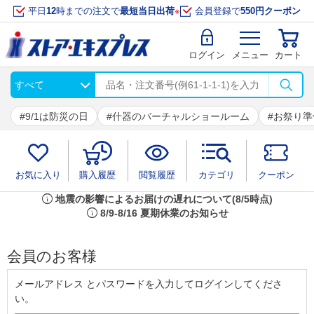
平日
12
時までの注文で
最短当日出荷
※
会員登録で
550円クーポン
ログイン
メニュー
カート
9/1は防災の日
什器のバーチャルショールーム
お祭り準
お気に入り
購入履歴
閲覧履歴
カテゴリ
クーポン
info
地震の影響によるお届けの遅れについて(8/5時点)
info
8/9-8/16 夏期休業のお知らせ
会員のお客様
メールアドレス とパスワードを入力してログインしてくださ
い。