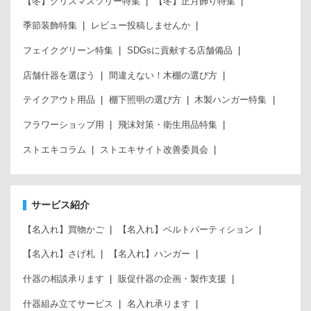
【冬】クリスマスツリー特集
【冬】正月飾り特集
季節装飾特集
レビュー投稿しませんか
フェイクグリーン特集
SDGsに貢献する店舗備品
店舗什器を選ぼう
間違えない！木棚の選び方
テイクアウト用品
棚下照明の選び方
木製ハンガー特集
フラワーショップ用
飛沫対策・衛生用品特集
ストエキコラム
ストエキサイト改善委員会
サービス紹介
【名入れ】買物かご
【名入れ】ベルトパーティション
【名入れ】さげ札
【名入れ】ハンガー
什器の相談承ります
販促什器の企画・製作支援
什器組み立てサービス
名入れ承ります