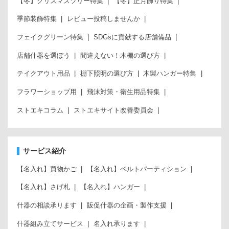
【冬】クリスマスツリー特集
【冬】正月飾り特集
季節装飾特集
レビュー投稿しませんか
フェイクグリーン特集
SDGsに貢献する店舗備品
店舗什器を選ぼう
間違えない！木棚の選び方
テイクアウト用品
棚下照明の選び方
木製ハンガー特集
フラワーショップ用
飛沫対策・衛生用品特集
ストエキコラム
ストエキサイト改善委員会
サービス紹介
【名入れ】買物かご
【名入れ】ベルトパーティション
【名入れ】さげ札
【名入れ】ハンガー
什器の相談承ります
販促什器の企画・製作支援
什器組み立てサービス
名入れ承ります