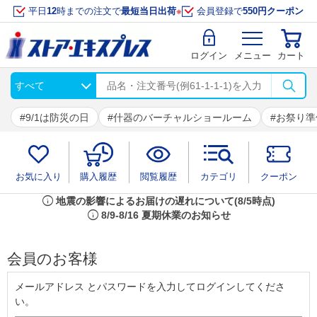
平日
12
時までの注文で
最短当日出荷
※
会員登録で
550円クーポン
ログイン
メニュー
カート
9/1は防災の日
什器のバーチャルショールーム
お祭り準
お気に入り
購入履歴
閲覧履歴
カテゴリ
クーポン
info
地震の影響によるお届けの遅れについて(8/5時点)
info
8/9-8/16 夏期休業のお知らせ
会員のお客様
メールアドレス とパスワードを入力してログインしてくださ
い。