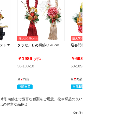
最大30％OFF
最大30％OFF
［ストエ
タッセルしめ縄飾り 40cm
迎春門松アレンジ
￥1986
￥693
（税込）
（税込）
58-183-10
58-185-4
2
2
全
商品
全
商品
や水引装飾まで豊富な種類をご用意。松や縁起の良い
はの豊富な品揃え
全[
8
件]