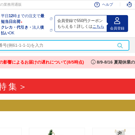
会員
の業務用通販
ヘルプ
平日
12
時までの注文で
最
会員登録で550円クーポン
短当日出荷
※
もらえる！詳しくは
こちら
クレカ・代引き・
法人
後
会員登録
払い
OK
info
の影響によるお届けの遅れについて(8/5時点)
8/9-8/16 夏期休
り特集＞