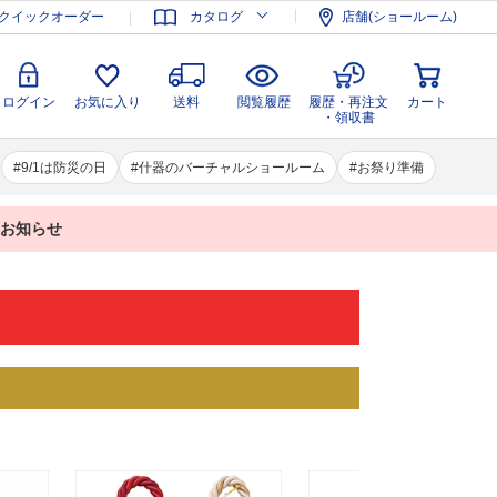
登録
ログイン
お気に入り
送料
閲覧履歴
履歴・再注文
クイックオーダー
カタログ
店舗(ショールーム)
カート
・領収書
ログイン
お気に入り
送料
閲覧履歴
履歴・再注文
カート
・領収書
9/1は防災の日
什器のバーチャルショールーム
お祭り準備
業のお知らせ