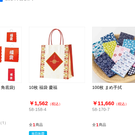
角底袋)
10枚 福袋 慶福
100枚 まめ手拭
￥1,562
￥11,660
（税込）
（税込）
58-158-4
58-170-7
（1）
1
1
全
商品
全
商品