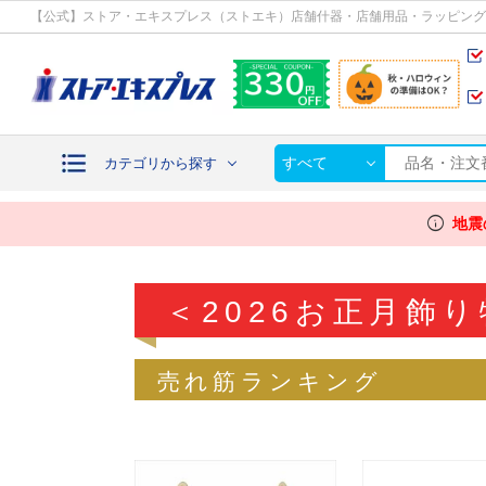
カテゴリから探す
【公式】ストア・エキスプレス（ストエキ）店舗什器・店舗用品・ラッピング
すべて
カテゴリから探す
info
地震
＜2026お正月飾
売れ筋ランキング