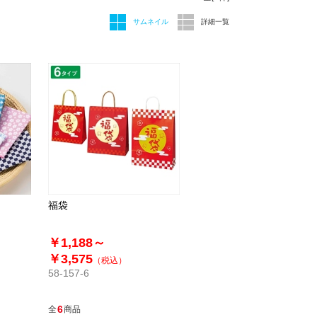
サムネイル
詳細一覧
福袋
￥1,188～
￥3,575
（税込）
58-157-6
6
全
商品