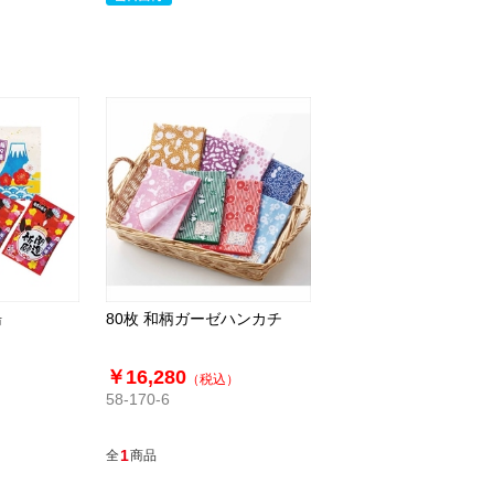
湯
80枚 和柄ガーゼハンカチ
￥16,280
（税込）
58-170-6
）
1
全
商品