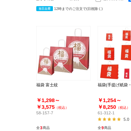
12時までのご注文で(日祝除く)
福袋 富士紋
福袋(手提げ紙袋・
￥1,298～
￥1,254～
￥3,575
￥8,250
（税込）
（税込）
58-157-7
61-312-1
5.0
3
9
全
商品
全
商品