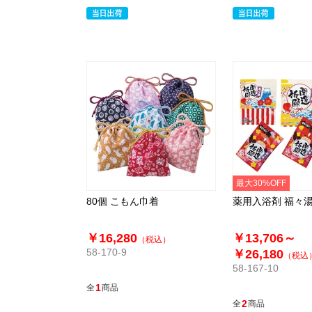
最大30%OFF
80個 こもん巾着
薬用入浴剤 福々
￥16,280
￥13,706～
（税込）
58-170-9
￥26,180
（税込
58-167-10
1
全
商品
2
全
商品