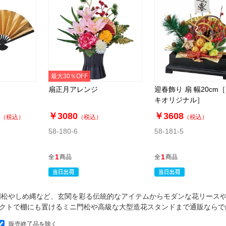
最大30％OFF
扇正月アレンジ
迎春飾り 扇 幅20cm
キオリジナル］
￥3080
￥3608
（税込）
（税込）
（税込）
58-180-6
58-181-5
1
1
全
商品
全
商品
！門松やしめ縄など、玄関を彩る伝統的なアイテムからモダンな花リース
クトで棚にも置けるミニ門松や高級な大型造花スタンドまで通販ならで
販売終了品を除く