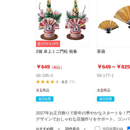
最大50％OFF
2個 卓上ミニ門松 祝春
茶扇
￥649
￥649～
￥825
（税込）
48-185-3
58-177-1
4.0
（1）
1
2
全
商品
全
商品
2027年お正月飾りで新年の華やかなスタートを
デザインでおしゃれな店舗作りをサポート。コンパ
当日出荷のみ