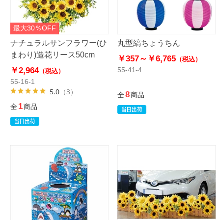
最大30％OFF
ナチュラルサンフラワー(ひ
丸型縞ちょうちん
まわり)造花リース50cm
￥357～
￥6,765
（税込）
￥2,964
55-41-4
（税込）
55-16-1
5.0
（3）
8
全
商品
1
全
商品