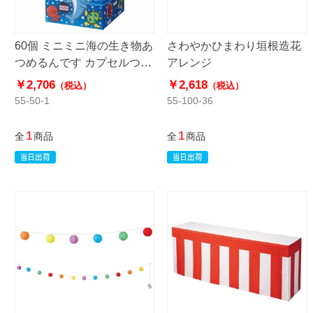
60個 ミニミニ海の生き物あ
さわやかひまわり垣根造花
つめるんです カプセルつか
アレンジ
み
￥2,706
￥2,618
（税込）
（税込）
55-50-1
55-100-36
1
1
全
商品
全
商品