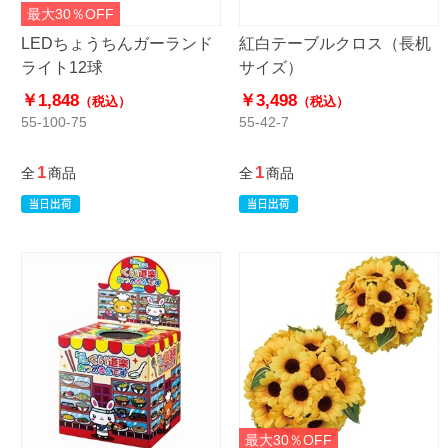
最大30％OFF
LEDちょうちんガーランド
紅白テーブルクロス（長机
ライト12球
サイズ）
￥1,848
￥3,498
（税込）
（税込）
55-100-75
55-42-7
1
1
全
商品
全
商品
最大30％OFF