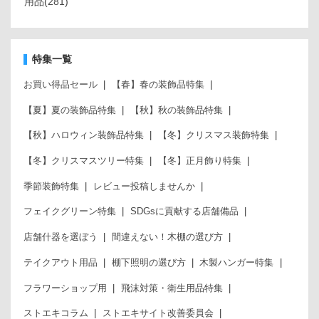
用品
(281)
特集一覧
お買い得品セール
【春】春の装飾品特集
【夏】夏の装飾品特集
【秋】秋の装飾品特集
【秋】ハロウィン装飾品特集
【冬】クリスマス装飾特集
【冬】クリスマスツリー特集
【冬】正月飾り特集
季節装飾特集
レビュー投稿しませんか
フェイクグリーン特集
SDGsに貢献する店舗備品
店舗什器を選ぼう
間違えない！木棚の選び方
テイクアウト用品
棚下照明の選び方
木製ハンガー特集
フラワーショップ用
飛沫対策・衛生用品特集
ストエキコラム
ストエキサイト改善委員会