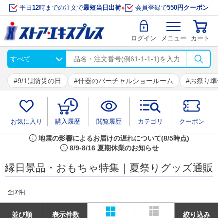
平日
12
時までの注文で
最短当日出荷
※
会員登録で
550円クーポン
ログイン
メニュー
カート
9/1は防災の日
什器のバーチャルショールーム
お祭り準
お気に入り
購入履歴
閲覧履歴
カテゴリ
クーポン
info
地震の影響によるお届けの遅れについて(8/5時点)
info
8/9-8/16 夏期休業のお知らせ
縁日景品・おもちゃ特集｜夏祭りグッズ通販
全[
7
件]
並び順
表示件数
絞り込み