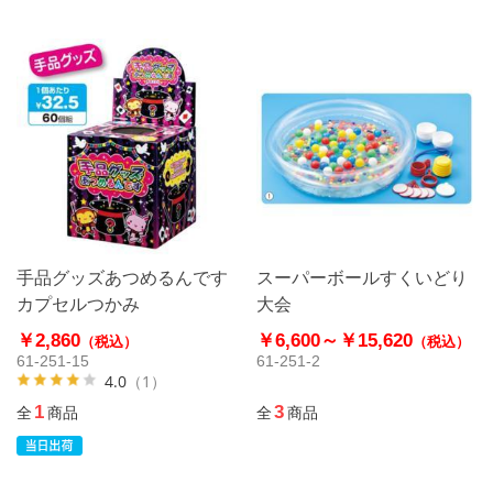
手品グッズあつめるんです
スーパーボールすくいどり
カプセルつかみ
大会
￥2,860
￥6,600～
￥15,620
（税込）
（税込）
61-251-15
61-251-2
4.0
（1）
1
3
全
商品
全
商品