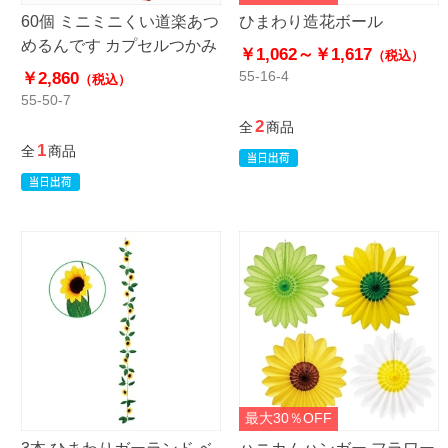
60個 ミニミニくい道楽あつ
ひまわり造花ボール
めるんです カプセルつかみ
￥1,062～
￥1,617
（税込）
￥2,860
55-16-4
（税込）
55-50-7
2
全
商品
1
全
商品
最大30％OFF
3本 ひまわりガーランド ベ
ハニカムハンガー フラワー