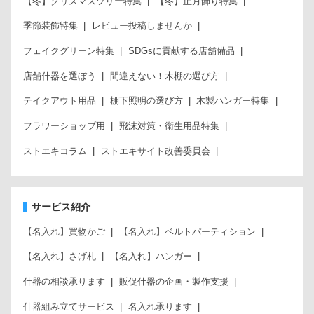
【冬】クリスマスツリー特集
【冬】正月飾り特集
季節装飾特集
レビュー投稿しませんか
フェイクグリーン特集
SDGsに貢献する店舗備品
店舗什器を選ぼう
間違えない！木棚の選び方
テイクアウト用品
棚下照明の選び方
木製ハンガー特集
フラワーショップ用
飛沫対策・衛生用品特集
ストエキコラム
ストエキサイト改善委員会
サービス紹介
【名入れ】買物かご
【名入れ】ベルトパーティション
【名入れ】さげ札
【名入れ】ハンガー
什器の相談承ります
販促什器の企画・製作支援
什器組み立てサービス
名入れ承ります