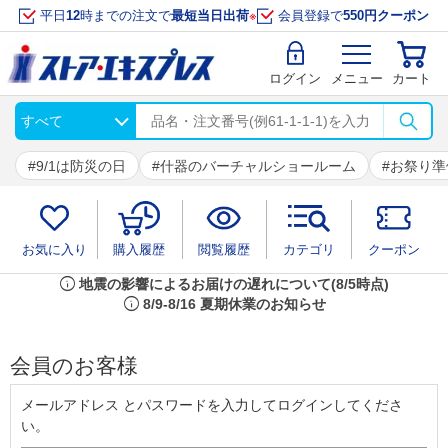
平日
12
時までの注文で
最短当日出荷
※
会員登録で
550円クーポン
ログイン
メニュー
カート
9/1は防災の日
什器のバーチャルショールーム
お祭り準
お気に入り
購入履歴
閲覧履歴
カテゴリ
クーポン
info
地震の影響によるお届けの遅れについて(8/5時点)
info
8/9-8/16 夏期休業のお知らせ
会員のお客様
メールアドレス とパスワードを入力してログインしてくださ
い。