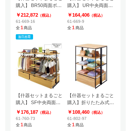
購入】 BR50両面ボー
購入】 UR中央両面ラ
ドタイプ2連結+エンド
スティック柄パネルタ
￥212,872
￥164,406
（税込）
（税込）
ネットセット ブラック
イプ 幅120×高さ
61-669-16
61-669-9
135cm アンティークゴ
1
1
全
商品
全
商品
ールド ガラス天板セッ
ト
【什器セットまるごと
【什器セットまるごと
購入】 SF中央両面タ
購入】折りたたみ式ス
イプ 幅90／幅120×高
リット什器両面セット
￥176,187
￥108,460
（税込）
（税込）
さ150cm 2連結セット
61-760-73
61-802-97
ブラックフレーム×ラ
1
1
全
商品
全
商品
スティック