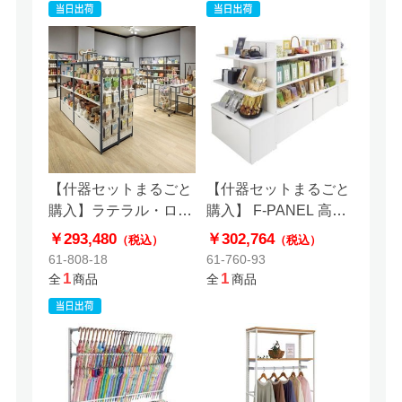
【什器セットまるごと
【什器セットまるごと
購入】ラテラル・ロコ
購入】 F-PANEL 高さ
2×2連結展開
型2連結展開
￥293,480
￥302,764
（税込）
（税込）
61-808-18
61-760-93
1
1
全
商品
全
商品