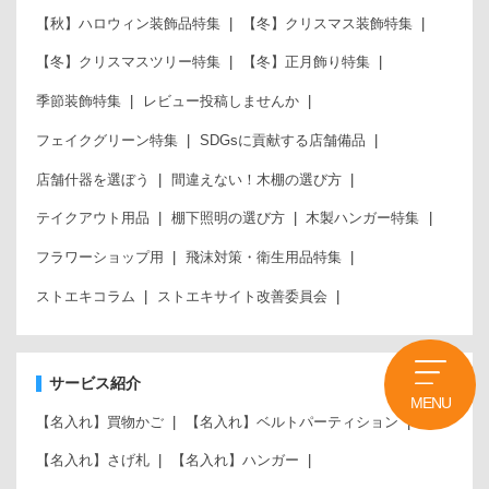
【秋】ハロウィン装飾品特集
【冬】クリスマス装飾特集
【冬】クリスマスツリー特集
【冬】正月飾り特集
季節装飾特集
レビュー投稿しませんか
フェイクグリーン特集
SDGsに貢献する店舗備品
店舗什器を選ぼう
間違えない！木棚の選び方
テイクアウト用品
棚下照明の選び方
木製ハンガー特集
フラワーショップ用
飛沫対策・衛生用品特集
ストエキコラム
ストエキサイト改善委員会
サービス紹介
MENU
【名入れ】買物かご
【名入れ】ベルトパーティション
【名入れ】さげ札
【名入れ】ハンガー