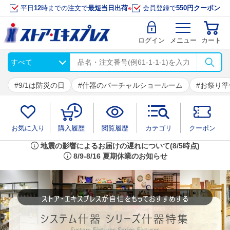
平日
12
時までの注文で
最短当日出荷
※
会員登録で
550円クーポン
ログイン
メニュー
カート
9/1は防災の日
什器のバーチャルショールーム
お祭り準
お気に入り
購入履歴
閲覧履歴
カテゴリ
クーポン
info
地震の影響によるお届けの遅れについて(8/5時点)
info
8/9-8/16 夏期休業のお知らせ