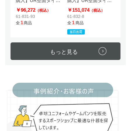
購入】UR壁面タイプ
購入】UR壁面タイプ
幅120cmブラック2連
W90 BK 3連結セット
￥96,272
￥151,074
（税込）
（税込）
結セット
61-831-93
61-832-8
1
1
全
商品
全
商品
もっと見る