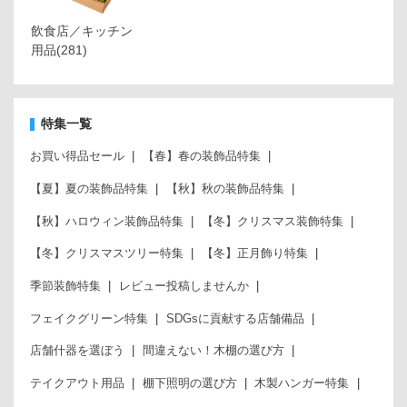
飲食店／キッチン
用品
(281)
特集一覧
お買い得品セール
【春】春の装飾品特集
【夏】夏の装飾品特集
【秋】秋の装飾品特集
【秋】ハロウィン装飾品特集
【冬】クリスマス装飾特集
【冬】クリスマスツリー特集
【冬】正月飾り特集
季節装飾特集
レビュー投稿しませんか
フェイクグリーン特集
SDGsに貢献する店舗備品
店舗什器を選ぼう
間違えない！木棚の選び方
テイクアウト用品
棚下照明の選び方
木製ハンガー特集