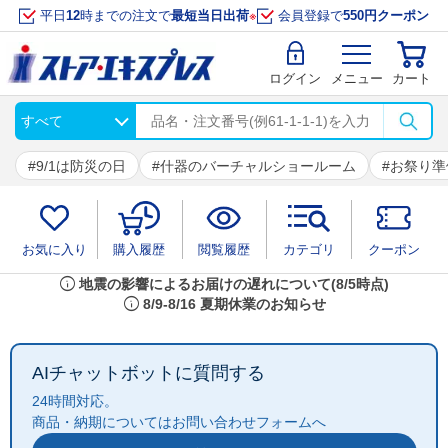
平日
12
時までの注文で
最短当日出荷
※
会員登録で
550円クーポン
ログイン
メニュー
カート
9/1は防災の日
什器のバーチャルショールーム
お祭り準
お気に入り
購入履歴
閲覧履歴
カテゴリ
クーポン
info
地震の影響によるお届けの遅れについて(8/5時点)
info
8/9-8/16 夏期休業のお知らせ
AIチャットボットに質問する
24時間対応。
商品・納期についてはお問い合わせフォームへ