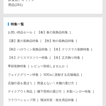
用品
(281)
特集一覧
お買い得品セール
【春】春の装飾品特集
【夏】夏の装飾品特集
【秋】秋の装飾品特集
【秋】ハロウィン装飾品特集
【冬】クリスマス装飾特集
【冬】クリスマスツリー特集
【冬】正月飾り特集
季節装飾特集
レビュー投稿しませんか
フェイクグリーン特集
SDGsに貢献する店舗備品
店舗什器を選ぼう
間違えない！木棚の選び方
テイクアウト用品
棚下照明の選び方
木製ハンガー特集
フラワーショップ用
飛沫対策・衛生用品特集