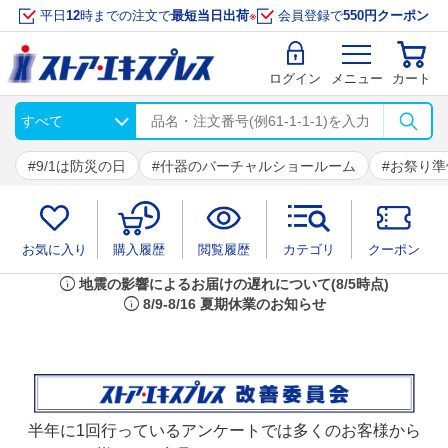
平日
12
時までの注文で
最短当日出荷
※
会員登録で
550円クーポン
ログイン
メニュー
カート
9/1は防災の日
什器のバーチャルショールーム
お祭り準
お気に入り
購入履歴
閲覧履歴
カテゴリ
クーポン
info
地震の影響によるお届けの遅れについて(8/5時点)
info
8/9-8/16 夏期休業のお知らせ
半年に1回行っているアンケートでは多くのお客様から