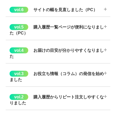
◆お気に入りぺージが使いづらい
◆商品ページへ行かなくては買えないように感じる
サイトの幅を見直しました（PC）
→お気に入りページ上で
◆サイトの幅が大きいので、小さいディスプレイでは見えない
・チェックした複数商品を
「まとめてカートに入れるボタン」
部分が出る。
購入履歴一覧ページが便利になりまし
を上部にも設置
しました。
→フレキシブルなデザインに変更しました。
た（PC）
・
商品の入数や画像など、商品情報を追加
しました。
・
「現在の在庫状況」「1点ずつカートに入れるボタン」を追加
◆以前購入した商品を購入しづらい
しました。
◆複数箇所へ一気に送るので、どこ宛の注文がどうなっている
お届けの目安が分かりやすくなりまし
か、確認に1つ1つ詳細ページを見るのが面倒
た
＞＞お気に入りページへ
◆品切れ商品があるのが分かりづらい
＞＞マイページへ
商品ページで在庫状況（出荷日の目安）を目立つようにしまし
お役立ち情報（コラム）の発信を始め
た。
ました
※画像はPC画面
◆店舗や事業所で何か役立つ情報はないか
ストア・エキスプレスの商品をご購入いただく会員様にかかわり
購入履歴一覧ページ上で
購入履歴からリピート注文しやすくな
の深いテーマをピックアップし、特集記事（コラム）として読み
りました
ご注文確認画面にて「お届け日の目安」を追加
し、最終購入前に
物コンテンツを掲載しています。
・商品画像と「カートボタン」を追加
し、直接リピートオーダー
今一度ご確認いただけるようになりました。
できるようになりました。
◆履歴から再注文しにくい
※お届け日未選択の場合のみ