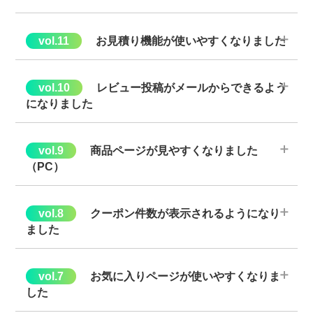
※表示されている価格は、前回ご注文時点での価格です。ご注意
ください。
◆商品検索時に価格でも絞り込みができるといいのに・・・
→左端にある絞り込みメニューの中に『価格』検索が増えま
お見積り機能が使いやすくなりました
した。
◆お見積り完了後、カート内に見積りした商品が残らず、注文
数字を入力し、「絞り込む」ボタンを押してください。
しづらい
レビュー投稿がメールからできるよう
になりました
→お見積り完了後も商品はカートに残ります。お見積りでの
確認後にカートからすぐに注文できるようになりました。
◆レビューは「購入履歴詳細画面」からしかできず、投稿がし
づらい
商品ページが見やすくなりました
→購入後の「レビュー」ご案内メールから投稿いただけるよ
（PC）
うになりました。
商品出荷後1、2週間内にメールをお送りいたします。商品のご
◆カートボタンがポップアップ画面で出るため、画像や商品説
感想をぜひお聞かせください。
明と見比べられない。
クーポン件数が表示されるようになり
→画像、商品説明の右側にカートボタンが見えるように変更
ました
しました。
◆有効期限内のクーポン件数が、サイト上部とマイページの
『クーポンの確認』のところでご覧いただけます。
お気に入りページが使いやすくなりま
した