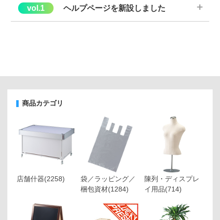
・個々の商品の注文状況を表示
し、オーダー状況を確認しやすく
※画像はPC画面
「購入履歴」画面の注文番号/商品名のところに『詳細を見る・
ヘルプページを新設しました
なりました。
＞＞コラムページへ
再注文する』ボタンを設けました。
・注文ごとのお届け先名を表示
し、複数箇所への注文時にもわか
◆問合せ方法がよくわからない
りやすくなりました。
ヘルプページを新設し、『よくある質問』をピックアップし、お
＞＞購入履歴一覧ページへ
困りごとにアクセスしていただきやすくなりました。
＞＞購入履歴一覧へ
また『ご利用ガイド』や『お問い合わせ』先も併せてご確認いた
だけるようになりました。
＞＞ヘルプページへ
商品カテゴリ
チェックをつけた商品を買い物かごに入れることで再度のお買い
物がしやすくなりました。
※スマートフォン版は各商品の商品名横の「カートへ」ボタン
を押すと買い物かごへ投入できます。
（※画像はPC版画面です）
店舗什器
(2258)
袋／ラッピング／
陳列・ディスプレ
梱包資材
(1284)
イ用品
(714)