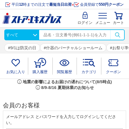
平日
12
時までの注文で
最短当日出荷
※
会員登録で
550円クーポン
ログイン
メニュー
カート
9/1は防災の日
什器のバーチャルショールーム
お祭り準
お気に入り
購入履歴
閲覧履歴
カテゴリ
クーポン
info
地震の影響によるお届けの遅れについて(8/5時点)
info
8/9-8/16 夏期休業のお知らせ
会員のお客様
メールアドレス とパスワードを入力してログインしてくださ
い。