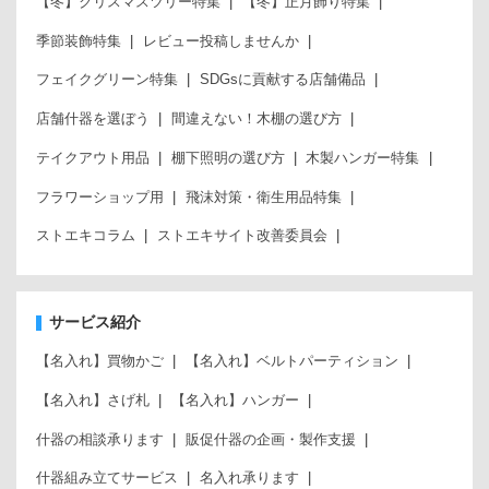
【冬】クリスマスツリー特集
【冬】正月飾り特集
季節装飾特集
レビュー投稿しませんか
フェイクグリーン特集
SDGsに貢献する店舗備品
店舗什器を選ぼう
間違えない！木棚の選び方
テイクアウト用品
棚下照明の選び方
木製ハンガー特集
フラワーショップ用
飛沫対策・衛生用品特集
ストエキコラム
ストエキサイト改善委員会
サービス紹介
【名入れ】買物かご
【名入れ】ベルトパーティション
【名入れ】さげ札
【名入れ】ハンガー
什器の相談承ります
販促什器の企画・製作支援
什器組み立てサービス
名入れ承ります