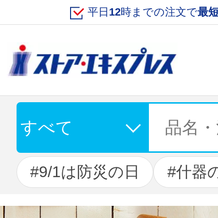
平日
12
時までの注文で
最
ロ
9/1は防災の日
什器のバーチャ
地震の影響によるお
info
8/9-8
info
お気に入り
購入履歴
閲覧履歴