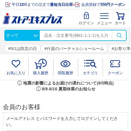
平日
12
時までの注文で
最短当日出荷
※
会員登録で
550円クーポン
ログイン
メニュー
カート
9/1は防災の日
什器のバーチャルショールーム
お祭り準
お気に入り
購入履歴
閲覧履歴
カテゴリ
クーポン
info
地震の影響によるお届けの遅れについて(8/5時点)
info
8/9-8/16 夏期休業のお知らせ
会員のお客様
メールアドレス とパスワードを入力してログインしてくださ
い。