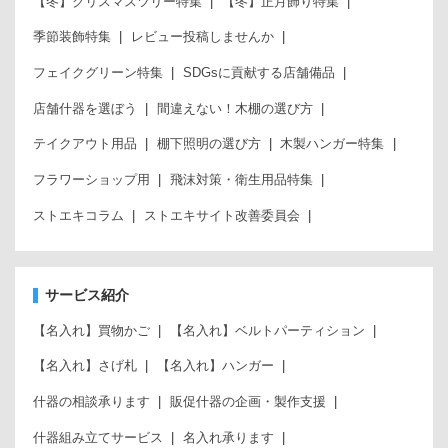
【冬】クリスマスツリー特集
【冬】正月飾り特集
季節装飾特集
レビュー投稿しませんか
フェイクグリーン特集
SDGsに貢献する店舗備品
店舗什器を選ぼう
間違えない！木棚の選び方
テイクアウト用品
棚下照明の選び方
木製ハンガー特集
フラワーショップ用
飛沫対策・衛生用品特集
ストエキコラム
ストエキサイト改善委員会
サービス紹介
【名入れ】買物かご
【名入れ】ベルトパーティション
【名入れ】さげ札
【名入れ】ハンガー
什器の相談承ります
販促什器の企画・製作支援
什器組み立てサービス
名入れ承ります