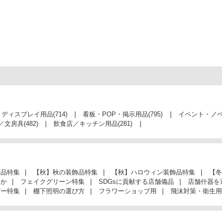
・ディスプレイ用品
(714)
看板・POP・掲示用品
(795)
イベント・ノ
／文房具
(482)
飲食店／キッチン用品
(281)
飾品特集
【秋】秋の装飾品特集
【秋】ハロウィン装飾品特集
【冬
んか
フェイクグリーン特集
SDGsに貢献する店舗備品
店舗什器を
ガー特集
棚下照明の選び方
フラワーショップ用
飛沫対策・衛生用