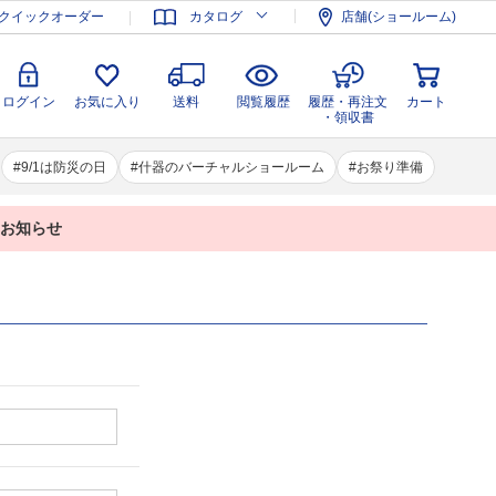
登録
ログイン
お気に入り
送料
閲覧履歴
履歴・再注文
クイックオーダー
カタログ
店舗(ショールーム)
カート
・領収書
ログイン
お気に入り
送料
閲覧履歴
履歴・再注文
カート
・領収書
9/1は防災の日
什器のバーチャルショールーム
お祭り準備
業のお知らせ