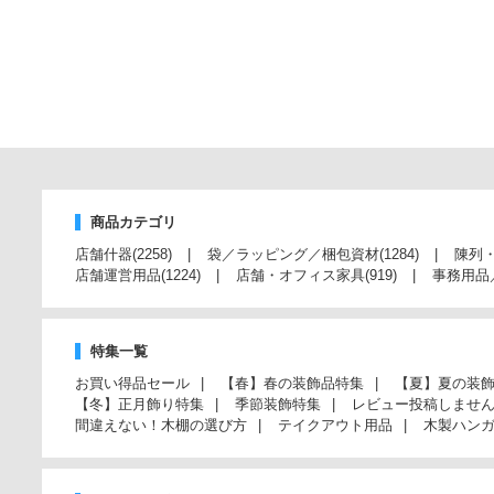
商品カテゴリ
店舗什器
(2258)
袋／ラッピング／梱包資材
(1284)
陳列
店舗運営用品
(1224)
店舗・オフィス家具
(919)
事務用品
特集一覧
お買い得品セール
【春】春の装飾品特集
【夏】夏の装
【冬】正月飾り特集
季節装飾特集
レビュー投稿しませ
間違えない！木棚の選び方
テイクアウト用品
木製ハン