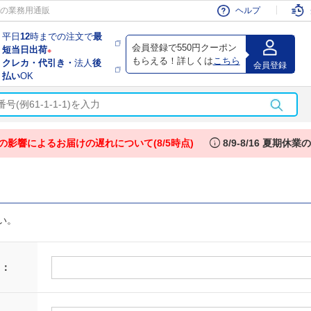
会員
の業務用通販
ヘルプ
平日
12
時までの注文で
最
会員登録で550円クーポン
短当日出荷
※
もらえる！詳しくは
こちら
クレカ・代引き・
法人
後
会員登録
払い
OK
info
の影響によるお届けの遅れについて(8/5時点)
8/9-8/16 夏期休
い。
 ：