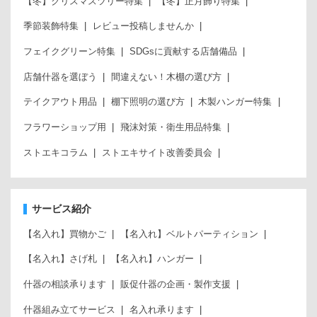
【冬】クリスマスツリー特集
【冬】正月飾り特集
季節装飾特集
レビュー投稿しませんか
フェイクグリーン特集
SDGsに貢献する店舗備品
店舗什器を選ぼう
間違えない！木棚の選び方
テイクアウト用品
棚下照明の選び方
木製ハンガー特集
フラワーショップ用
飛沫対策・衛生用品特集
ストエキコラム
ストエキサイト改善委員会
サービス紹介
【名入れ】買物かご
【名入れ】ベルトパーティション
【名入れ】さげ札
【名入れ】ハンガー
什器の相談承ります
販促什器の企画・製作支援
什器組み立てサービス
名入れ承ります