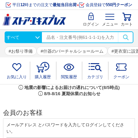
平日
12
時までの注文で
最短当日出荷
※
会員登録で
550円クーポン
ログイン
メニュー
カート
お祭り準備
什器のバーチャルショールーム
更衣室に設
お気に入り
購入履歴
閲覧履歴
カテゴリ
クーポン
info
地震の影響によるお届けの遅れについて(8/5時点)
info
8/9-8/16 夏期休業のお知らせ
会員のお客様
メールアドレス とパスワードを入力してログインしてくださ
い。