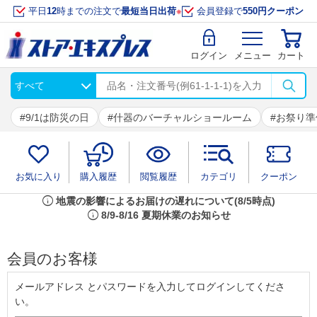
平日
12
時までの注文で
最短当日出荷
※
会員登録で
550円クーポン
ログイン
メニュー
カート
9/1は防災の日
什器のバーチャルショールーム
お祭り準
お気に入り
購入履歴
閲覧履歴
カテゴリ
クーポン
info
地震の影響によるお届けの遅れについて(8/5時点)
info
8/9-8/16 夏期休業のお知らせ
会員のお客様
メールアドレス とパスワードを入力してログインしてくださ
い。