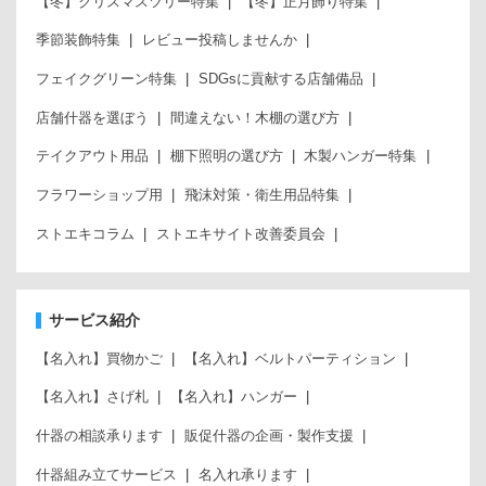
【冬】クリスマスツリー特集
【冬】正月飾り特集
季節装飾特集
レビュー投稿しませんか
フェイクグリーン特集
SDGsに貢献する店舗備品
店舗什器を選ぼう
間違えない！木棚の選び方
テイクアウト用品
棚下照明の選び方
木製ハンガー特集
フラワーショップ用
飛沫対策・衛生用品特集
ストエキコラム
ストエキサイト改善委員会
サービス紹介
【名入れ】買物かご
【名入れ】ベルトパーティション
【名入れ】さげ札
【名入れ】ハンガー
什器の相談承ります
販促什器の企画・製作支援
什器組み立てサービス
名入れ承ります