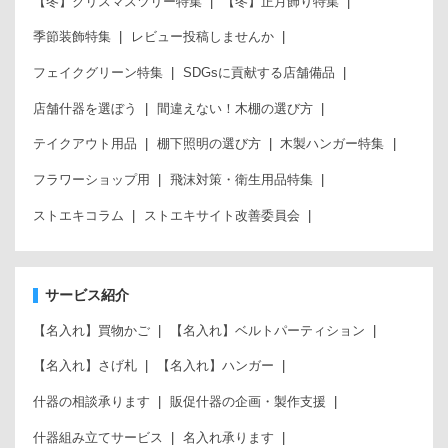
【冬】クリスマスツリー特集
【冬】正月飾り特集
季節装飾特集
レビュー投稿しませんか
フェイクグリーン特集
SDGsに貢献する店舗備品
店舗什器を選ぼう
間違えない！木棚の選び方
テイクアウト用品
棚下照明の選び方
木製ハンガー特集
フラワーショップ用
飛沫対策・衛生用品特集
ストエキコラム
ストエキサイト改善委員会
サービス紹介
【名入れ】買物かご
【名入れ】ベルトパーティション
【名入れ】さげ札
【名入れ】ハンガー
什器の相談承ります
販促什器の企画・製作支援
什器組み立てサービス
名入れ承ります