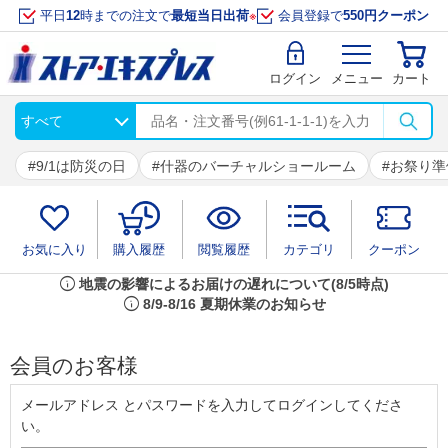
平日
12
時までの注文で
最短当日出荷
※
会員登録で
550円クーポン
ログイン
メニュー
カート
9/1は防災の日
什器のバーチャルショールーム
お祭り準
お気に入り
購入履歴
閲覧履歴
カテゴリ
クーポン
info
地震の影響によるお届けの遅れについて(8/5時点)
info
8/9-8/16 夏期休業のお知らせ
会員のお客様
メールアドレス とパスワードを入力してログインしてくださ
い。