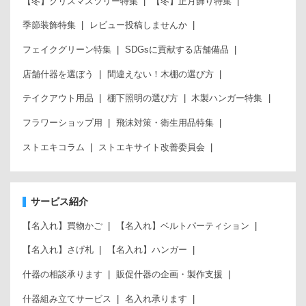
【冬】クリスマスツリー特集
【冬】正月飾り特集
季節装飾特集
レビュー投稿しませんか
フェイクグリーン特集
SDGsに貢献する店舗備品
店舗什器を選ぼう
間違えない！木棚の選び方
テイクアウト用品
棚下照明の選び方
木製ハンガー特集
フラワーショップ用
飛沫対策・衛生用品特集
ストエキコラム
ストエキサイト改善委員会
サービス紹介
【名入れ】買物かご
【名入れ】ベルトパーティション
【名入れ】さげ札
【名入れ】ハンガー
什器の相談承ります
販促什器の企画・製作支援
什器組み立てサービス
名入れ承ります