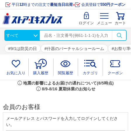
平日
12
時までの注文で
最短当日出荷
※
会員登録で
550円クーポン
ログイン
メニュー
カート
9/1は防災の日
什器のバーチャルショールーム
お祭り準
お気に入り
購入履歴
閲覧履歴
カテゴリ
クーポン
info
地震の影響によるお届けの遅れについて(8/5時点)
info
8/9-8/16 夏期休業のお知らせ
会員のお客様
メールアドレス とパスワードを入力してログインしてくださ
い。