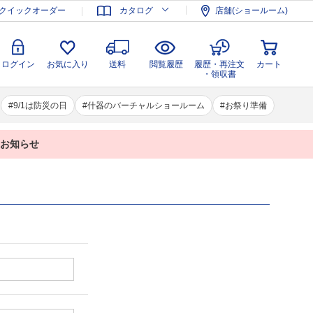
登録
ログイン
お気に入り
送料
閲覧履歴
履歴・再注文
クイックオーダー
カタログ
店舗(ショールーム)
カート
・領収書
ログイン
お気に入り
送料
閲覧履歴
履歴・再注文
カート
・領収書
9/1は防災の日
什器のバーチャルショールーム
お祭り準備
業のお知らせ