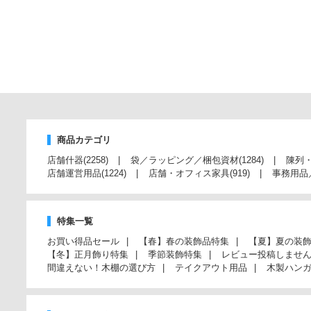
商品カテゴリ
店舗什器
(2258)
袋／ラッピング／梱包資材
(1284)
陳列
店舗運営用品
(1224)
店舗・オフィス家具
(919)
事務用品
特集一覧
お買い得品セール
【春】春の装飾品特集
【夏】夏の装
【冬】正月飾り特集
季節装飾特集
レビュー投稿しませ
間違えない！木棚の選び方
テイクアウト用品
木製ハン