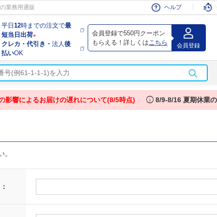
会員
の業務用通販
ヘルプ
平日
12
時までの注文で
最
会員登録で550円クーポン
短当日出荷
※
もらえる！詳しくは
こちら
クレカ・代引き・
法人
後
会員登録
払い
OK
info
の影響によるお届けの遅れについて(8/5時点)
8/9-8/16 夏期休
い。
 ：