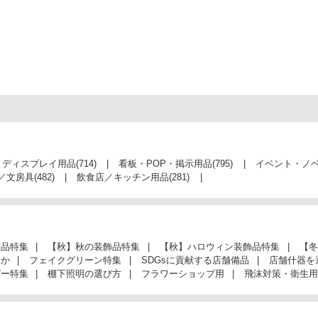
・ディスプレイ用品
(714)
看板・POP・掲示用品
(795)
イベント・ノ
／文房具
(482)
飲食店／キッチン用品
(281)
飾品特集
【秋】秋の装飾品特集
【秋】ハロウィン装飾品特集
【冬
んか
フェイクグリーン特集
SDGsに貢献する店舗備品
店舗什器を
ガー特集
棚下照明の選び方
フラワーショップ用
飛沫対策・衛生用