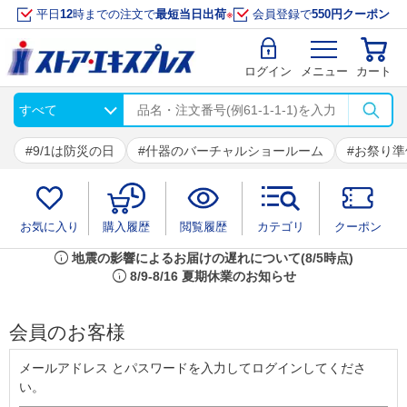
平日
12
時までの注文で
最短当日出荷
※
会員登録で
550円クーポン
ログイン
メニュー
カート
9/1は防災の日
什器のバーチャルショールーム
お祭り準
お気に入り
購入履歴
閲覧履歴
カテゴリ
クーポン
info
地震の影響によるお届けの遅れについて(8/5時点)
info
8/9-8/16 夏期休業のお知らせ
会員のお客様
メールアドレス とパスワードを入力してログインしてくださ
い。