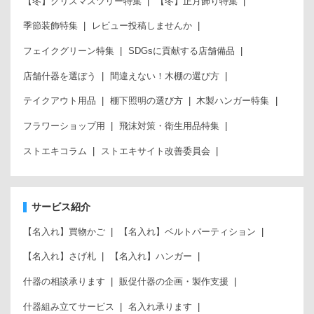
【冬】クリスマスツリー特集
【冬】正月飾り特集
季節装飾特集
レビュー投稿しませんか
フェイクグリーン特集
SDGsに貢献する店舗備品
店舗什器を選ぼう
間違えない！木棚の選び方
テイクアウト用品
棚下照明の選び方
木製ハンガー特集
フラワーショップ用
飛沫対策・衛生用品特集
ストエキコラム
ストエキサイト改善委員会
サービス紹介
【名入れ】買物かご
【名入れ】ベルトパーティション
【名入れ】さげ札
【名入れ】ハンガー
什器の相談承ります
販促什器の企画・製作支援
什器組み立てサービス
名入れ承ります