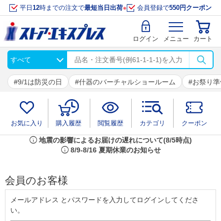
平日
12
時までの注文で
最短当日出荷
※
会員登録で
550円クーポン
ログイン
メニュー
カート
9/1は防災の日
什器のバーチャルショールーム
お祭り準
お気に入り
購入履歴
閲覧履歴
カテゴリ
クーポン
info
地震の影響によるお届けの遅れについて(8/5時点)
info
8/9-8/16 夏期休業のお知らせ
会員のお客様
メールアドレス とパスワードを入力してログインしてくださ
い。