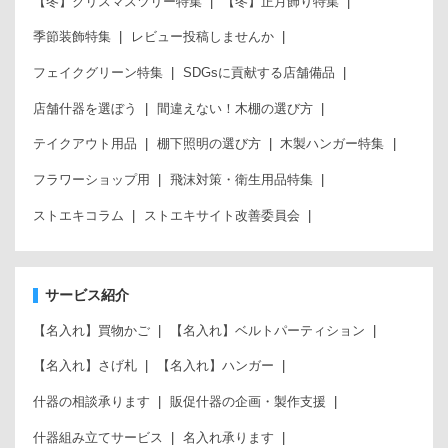
【冬】クリスマスツリー特集
【冬】正月飾り特集
季節装飾特集
レビュー投稿しませんか
フェイクグリーン特集
SDGsに貢献する店舗備品
店舗什器を選ぼう
間違えない！木棚の選び方
テイクアウト用品
棚下照明の選び方
木製ハンガー特集
フラワーショップ用
飛沫対策・衛生用品特集
ストエキコラム
ストエキサイト改善委員会
サービス紹介
【名入れ】買物かご
【名入れ】ベルトパーティション
【名入れ】さげ札
【名入れ】ハンガー
什器の相談承ります
販促什器の企画・製作支援
什器組み立てサービス
名入れ承ります