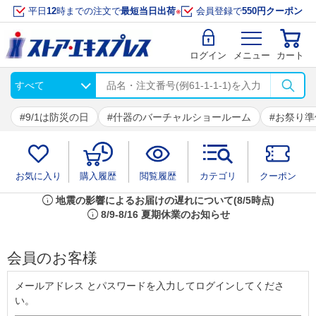
平日
12
時までの注文で
最短当日出荷
※
会員登録で
550円クーポン
ログイン
メニュー
カート
9/1は防災の日
什器のバーチャルショールーム
お祭り準
お気に入り
購入履歴
閲覧履歴
カテゴリ
クーポン
info
地震の影響によるお届けの遅れについて(8/5時点)
info
8/9-8/16 夏期休業のお知らせ
会員のお客様
メールアドレス とパスワードを入力してログインしてくださ
い。