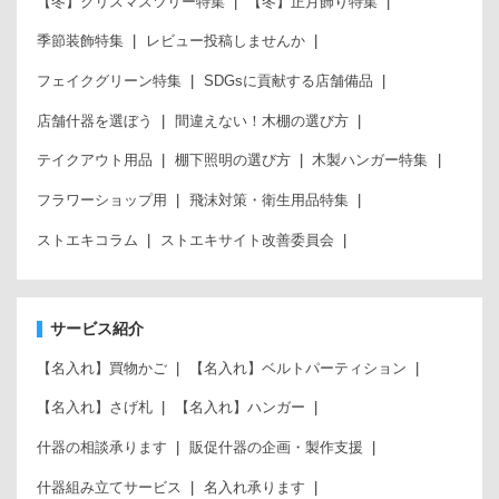
【冬】クリスマスツリー特集
【冬】正月飾り特集
季節装飾特集
レビュー投稿しませんか
フェイクグリーン特集
SDGsに貢献する店舗備品
店舗什器を選ぼう
間違えない！木棚の選び方
テイクアウト用品
棚下照明の選び方
木製ハンガー特集
フラワーショップ用
飛沫対策・衛生用品特集
ストエキコラム
ストエキサイト改善委員会
サービス紹介
【名入れ】買物かご
【名入れ】ベルトパーティション
【名入れ】さげ札
【名入れ】ハンガー
什器の相談承ります
販促什器の企画・製作支援
什器組み立てサービス
名入れ承ります