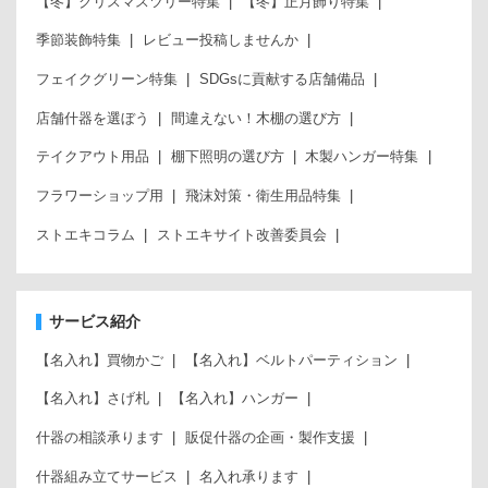
【冬】クリスマスツリー特集
【冬】正月飾り特集
季節装飾特集
レビュー投稿しませんか
フェイクグリーン特集
SDGsに貢献する店舗備品
店舗什器を選ぼう
間違えない！木棚の選び方
テイクアウト用品
棚下照明の選び方
木製ハンガー特集
フラワーショップ用
飛沫対策・衛生用品特集
ストエキコラム
ストエキサイト改善委員会
サービス紹介
【名入れ】買物かご
【名入れ】ベルトパーティション
【名入れ】さげ札
【名入れ】ハンガー
什器の相談承ります
販促什器の企画・製作支援
什器組み立てサービス
名入れ承ります