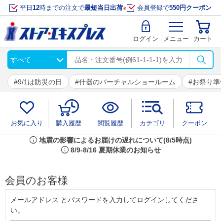
平日
12
時までの注文で
最短当日出荷
※
会員登録で
550円クーポン
ログイン
メニュー
カート
9/1は防災の日
什器のバーチャルショールーム
お祭り準
お気に入り
購入履歴
閲覧履歴
カテゴリ
クーポン
info
地震の影響によるお届けの遅れについて(8/5時点)
info
8/9-8/16 夏期休業のお知らせ
会員のお客様
メールアドレス とパスワードを入力してログインしてくださ
い。