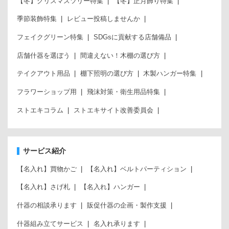
【冬】クリスマスツリー特集
【冬】正月飾り特集
季節装飾特集
レビュー投稿しませんか
フェイクグリーン特集
SDGsに貢献する店舗備品
店舗什器を選ぼう
間違えない！木棚の選び方
テイクアウト用品
棚下照明の選び方
木製ハンガー特集
フラワーショップ用
飛沫対策・衛生用品特集
ストエキコラム
ストエキサイト改善委員会
サービス紹介
【名入れ】買物かご
【名入れ】ベルトパーティション
【名入れ】さげ札
【名入れ】ハンガー
什器の相談承ります
販促什器の企画・製作支援
什器組み立てサービス
名入れ承ります