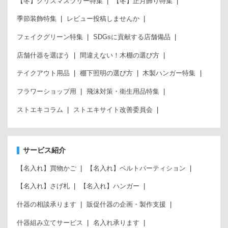
【冬】クリスマスツリー特集
【冬】正月飾り特集
季節装飾特集
レビュー投稿しませんか
フェイクグリーン特集
SDGsに貢献する店舗備品
店舗什器を選ぼう
間違えない！木棚の選び方
テイクアウト用品
棚下照明の選び方
木製ハンガー特集
フラワーショップ用
飛沫対策・衛生用品特集
ストエキコラム
ストエキサイト改善委員会
サービス紹介
【名入れ】買物かご
【名入れ】ベルトパーティション
【名入れ】さげ札
【名入れ】ハンガー
什器の相談承ります
販促什器の企画・製作支援
什器組み立てサービス
名入れ承ります