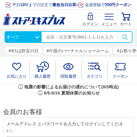
平日
12
時までの注文で
最短当日出荷
※
会員登録で
550円クーポン
ログイン
メニュー
カート
9/1は防災の日
什器のバーチャルショールーム
お祭り準
お気に入り
購入履歴
閲覧履歴
カテゴリ
クーポン
info
地震の影響によるお届けの遅れについて(8/5時点)
info
8/9-8/16 夏期休業のお知らせ
会員のお客様
メールアドレス とパスワードを入力してログインしてくださ
い。