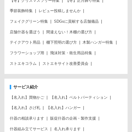
【冬】クリスマスツリー特集
【冬】正月飾り特集
季節装飾特集
レビュー投稿しませんか
フェイクグリーン特集
SDGsに貢献する店舗備品
店舗什器を選ぼう
間違えない！木棚の選び方
テイクアウト用品
棚下照明の選び方
木製ハンガー特集
フラワーショップ用
飛沫対策・衛生用品特集
ストエキコラム
ストエキサイト改善委員会
サービス紹介
【名入れ】買物かご
【名入れ】ベルトパーティション
【名入れ】さげ札
【名入れ】ハンガー
什器の相談承ります
販促什器の企画・製作支援
什器組み立てサービス
名入れ承ります