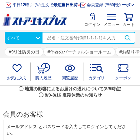
平日
12
時までの注文で
最短当日出荷
※
会員登録で
550円クーポン
ログイン
メニュー
カート
9/1は防災の日
什器のバーチャルショールーム
お祭り準
お気に入り
購入履歴
閲覧履歴
カテゴリ
クーポン
info
地震の影響によるお届けの遅れについて(8/5時点)
info
8/9-8/16 夏期休業のお知らせ
会員のお客様
メールアドレス とパスワードを入力してログインしてくださ
い。