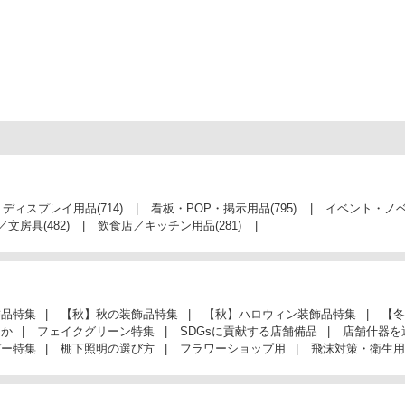
・ディスプレイ用品
(714)
看板・POP・掲示用品
(795)
イベント・ノ
／文房具
(482)
飲食店／キッチン用品
(281)
飾品特集
【秋】秋の装飾品特集
【秋】ハロウィン装飾品特集
【冬
んか
フェイクグリーン特集
SDGsに貢献する店舗備品
店舗什器を
ガー特集
棚下照明の選び方
フラワーショップ用
飛沫対策・衛生用