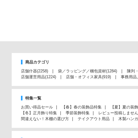
商品カテゴリ
店舗什器
(2258)
袋／ラッピング／梱包資材
(1284)
陳列
店舗運営用品
(1224)
店舗・オフィス家具
(919)
事務用品
特集一覧
お買い得品セール
【春】春の装飾品特集
【夏】夏の装
【冬】正月飾り特集
季節装飾特集
レビュー投稿しませ
間違えない！木棚の選び方
テイクアウト用品
木製ハン