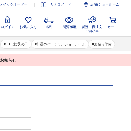
登録
ログイン
お気に入り
送料
閲覧履歴
履歴・再注文
クイックオーダー
カタログ
店舗(ショールーム)
カート
・領収書
ログイン
お気に入り
送料
閲覧履歴
履歴・再注文
カート
・領収書
9/1は防災の日
什器のバーチャルショールーム
お祭り準備
業のお知らせ