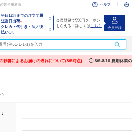
会員
の業務用通販
ヘルプ
平日
12
時までの注文で
最
会員登録で550円クーポン
短当日出荷
※
もらえる！詳しくは
こちら
クレカ・代引き・
法人
後
会員登録
払い
OK
info
の影響によるお届けの遅れについて(8/5時点)
8/9-8/16 夏期休
い。
 ：