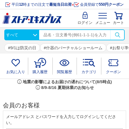
平日
12
時までの注文で
最短当日出荷
※
会員登録で
550円クーポン
ログイン
メニュー
カート
9/1は防災の日
什器のバーチャルショールーム
お祭り準
お気に入り
購入履歴
閲覧履歴
カテゴリ
クーポン
info
地震の影響によるお届けの遅れについて(8/5時点)
info
8/9-8/16 夏期休業のお知らせ
会員のお客様
メールアドレス とパスワードを入力してログインしてくださ
い。