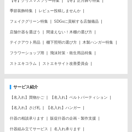
【冬】クリスマスツリー特集
【冬】正月飾り特集
季節装飾特集
レビュー投稿しませんか
フェイクグリーン特集
SDGsに貢献する店舗備品
店舗什器を選ぼう
間違えない！木棚の選び方
テイクアウト用品
棚下照明の選び方
木製ハンガー特集
フラワーショップ用
飛沫対策・衛生用品特集
ストエキコラム
ストエキサイト改善委員会
サービス紹介
【名入れ】買物かご
【名入れ】ベルトパーティション
【名入れ】さげ札
【名入れ】ハンガー
什器の相談承ります
販促什器の企画・製作支援
什器組み立てサービス
名入れ承ります