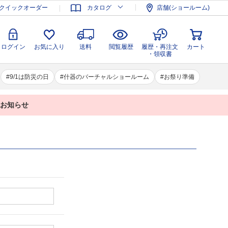
登録
ログイン
お気に入り
送料
閲覧履歴
履歴・再注文
クイックオーダー
カタログ
店舗(ショールーム)
カート
・領収書
ログイン
お気に入り
送料
閲覧履歴
履歴・再注文
カート
・領収書
9/1は防災の日
什器のバーチャルショールーム
お祭り準備
業のお知らせ