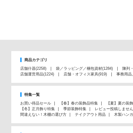
商品カテゴリ
店舗什器
(2258)
袋／ラッピング／梱包資材
(1284)
陳列
店舗運営用品
(1224)
店舗・オフィス家具
(919)
事務用品
特集一覧
お買い得品セール
【春】春の装飾品特集
【夏】夏の装
【冬】正月飾り特集
季節装飾特集
レビュー投稿しませ
間違えない！木棚の選び方
テイクアウト用品
木製ハン