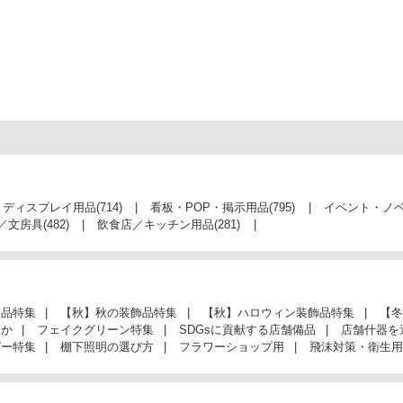
・ディスプレイ用品
(714)
看板・POP・掲示用品
(795)
イベント・ノ
／文房具
(482)
飲食店／キッチン用品
(281)
飾品特集
【秋】秋の装飾品特集
【秋】ハロウィン装飾品特集
【冬
んか
フェイクグリーン特集
SDGsに貢献する店舗備品
店舗什器を
ガー特集
棚下照明の選び方
フラワーショップ用
飛沫対策・衛生用