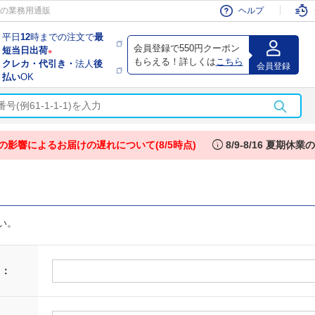
会員
の業務用通販
ヘルプ
平日
12
時までの注文で
最
会員登録で550円クーポン
短当日出荷
※
もらえる！詳しくは
こちら
クレカ・代引き・
法人
後
会員登録
払い
OK
info
の影響によるお届けの遅れについて(8/5時点)
8/9-8/16 夏期休
い。
 ：