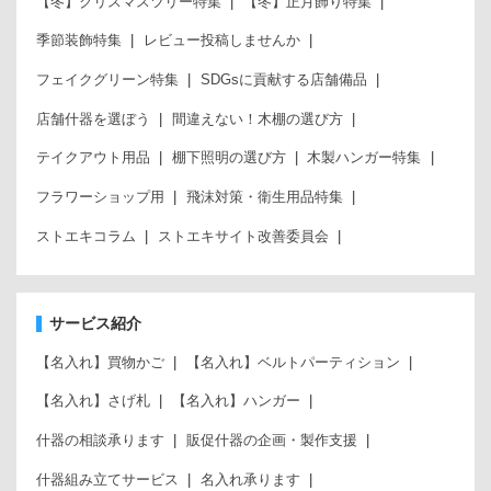
【冬】クリスマスツリー特集
【冬】正月飾り特集
季節装飾特集
レビュー投稿しませんか
フェイクグリーン特集
SDGsに貢献する店舗備品
店舗什器を選ぼう
間違えない！木棚の選び方
テイクアウト用品
棚下照明の選び方
木製ハンガー特集
フラワーショップ用
飛沫対策・衛生用品特集
ストエキコラム
ストエキサイト改善委員会
サービス紹介
【名入れ】買物かご
【名入れ】ベルトパーティション
【名入れ】さげ札
【名入れ】ハンガー
什器の相談承ります
販促什器の企画・製作支援
什器組み立てサービス
名入れ承ります