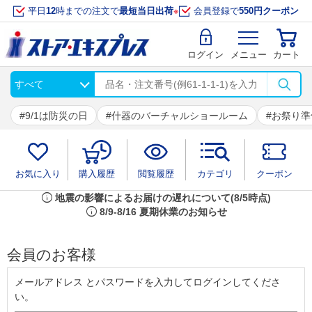
平日
12
時までの注文で
最短当日出荷
※
会員登録で
550円クーポン
ログイン
メニュー
カート
9/1は防災の日
什器のバーチャルショールーム
お祭り準
お気に入り
購入履歴
閲覧履歴
カテゴリ
クーポン
info
地震の影響によるお届けの遅れについて(8/5時点)
info
8/9-8/16 夏期休業のお知らせ
会員のお客様
メールアドレス とパスワードを入力してログインしてくださ
い。