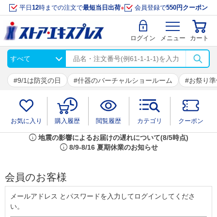
平日
12
時までの注文で
最短当日出荷
※
会員登録で
550円クーポン
ログイン
メニュー
カート
9/1は防災の日
什器のバーチャルショールーム
お祭り準
お気に入り
購入履歴
閲覧履歴
カテゴリ
クーポン
info
地震の影響によるお届けの遅れについて(8/5時点)
info
8/9-8/16 夏期休業のお知らせ
会員のお客様
メールアドレス とパスワードを入力してログインしてくださ
い。