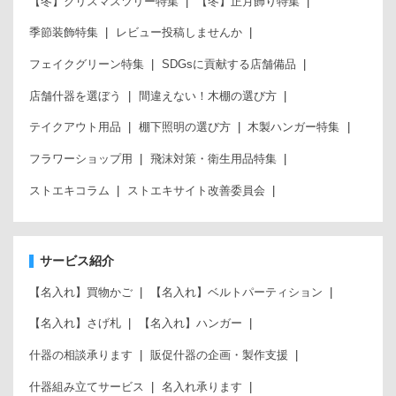
【冬】クリスマスツリー特集
【冬】正月飾り特集
季節装飾特集
レビュー投稿しませんか
フェイクグリーン特集
SDGsに貢献する店舗備品
店舗什器を選ぼう
間違えない！木棚の選び方
テイクアウト用品
棚下照明の選び方
木製ハンガー特集
フラワーショップ用
飛沫対策・衛生用品特集
ストエキコラム
ストエキサイト改善委員会
サービス紹介
【名入れ】買物かご
【名入れ】ベルトパーティション
【名入れ】さげ札
【名入れ】ハンガー
什器の相談承ります
販促什器の企画・製作支援
什器組み立てサービス
名入れ承ります