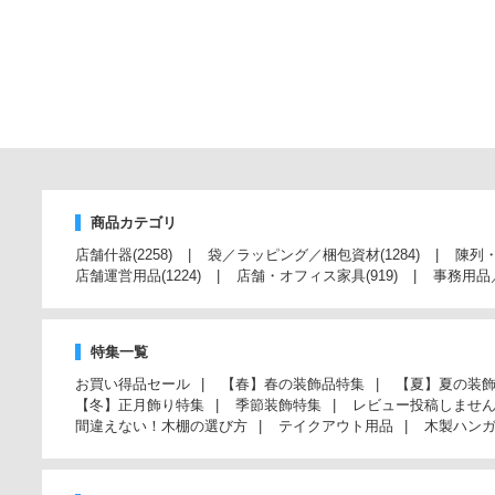
商品カテゴリ
店舗什器
(2258)
袋／ラッピング／梱包資材
(1284)
陳列
店舗運営用品
(1224)
店舗・オフィス家具
(919)
事務用品
特集一覧
お買い得品セール
【春】春の装飾品特集
【夏】夏の装
【冬】正月飾り特集
季節装飾特集
レビュー投稿しませ
間違えない！木棚の選び方
テイクアウト用品
木製ハン