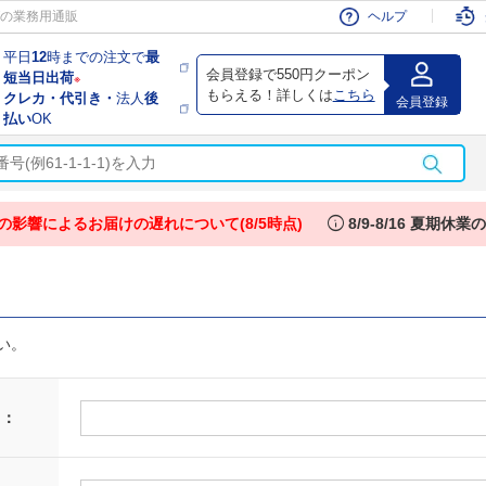
会員
の業務用通販
ヘルプ
平日
12
時までの注文で
最
会員登録で550円クーポン
短当日出荷
※
もらえる！詳しくは
こちら
クレカ・代引き・
法人
後
会員登録
払い
OK
info
の影響によるお届けの遅れについて(8/5時点)
8/9-8/16 夏期休
い。
 ：