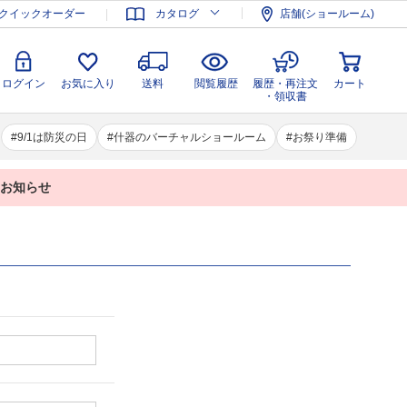
登録
ログイン
お気に入り
送料
閲覧履歴
履歴・再注文
クイックオーダー
カタログ
店舗(ショールーム)
カート
・領収書
ログイン
お気に入り
送料
閲覧履歴
履歴・再注文
カート
・領収書
9/1は防災の日
什器のバーチャルショールーム
お祭り準備
業のお知らせ