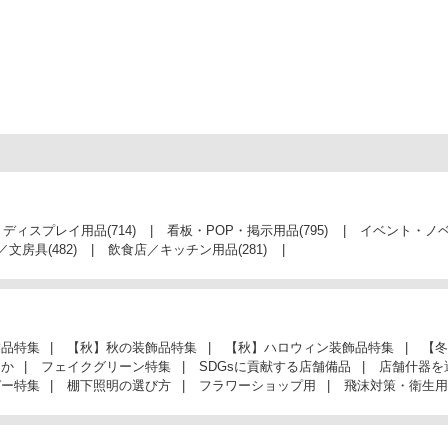
・ディスプレイ用品
(714)
看板・POP・掲示用品
(795)
イベント・ノ
／文房具
(482)
飲食店／キッチン用品
(281)
飾品特集
【秋】秋の装飾品特集
【秋】ハロウィン装飾品特集
【冬
んか
フェイクグリーン特集
SDGsに貢献する店舗備品
店舗什器を
ガー特集
棚下照明の選び方
フラワーショップ用
飛沫対策・衛生用