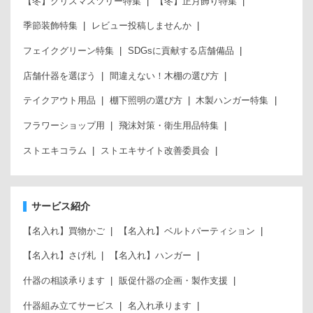
【冬】クリスマスツリー特集
【冬】正月飾り特集
季節装飾特集
レビュー投稿しませんか
フェイクグリーン特集
SDGsに貢献する店舗備品
店舗什器を選ぼう
間違えない！木棚の選び方
テイクアウト用品
棚下照明の選び方
木製ハンガー特集
フラワーショップ用
飛沫対策・衛生用品特集
ストエキコラム
ストエキサイト改善委員会
サービス紹介
【名入れ】買物かご
【名入れ】ベルトパーティション
【名入れ】さげ札
【名入れ】ハンガー
什器の相談承ります
販促什器の企画・製作支援
什器組み立てサービス
名入れ承ります