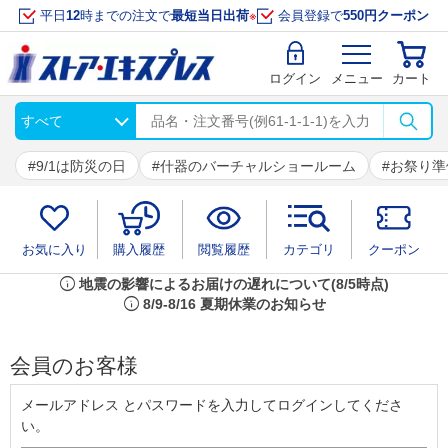
平日
12
時までの注文で
最短当日出荷
※
会員登録で
550円クーポン
ログイン
メニュー
カート
9/1は防災の日
什器のバーチャルショールーム
お祭り準
お気に入り
購入履歴
閲覧履歴
カテゴリ
クーポン
info
地震の影響によるお届けの遅れについて(8/5時点)
info
8/9-8/16 夏期休業のお知らせ
会員のお客様
メールアドレス とパスワードを入力してログインしてくださ
い。