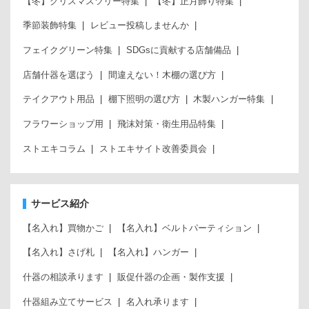
【冬】クリスマスツリー特集
【冬】正月飾り特集
季節装飾特集
レビュー投稿しませんか
フェイクグリーン特集
SDGsに貢献する店舗備品
店舗什器を選ぼう
間違えない！木棚の選び方
テイクアウト用品
棚下照明の選び方
木製ハンガー特集
フラワーショップ用
飛沫対策・衛生用品特集
ストエキコラム
ストエキサイト改善委員会
サービス紹介
【名入れ】買物かご
【名入れ】ベルトパーティション
【名入れ】さげ札
【名入れ】ハンガー
什器の相談承ります
販促什器の企画・製作支援
什器組み立てサービス
名入れ承ります