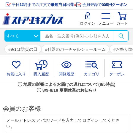
平日
12
時までの注文で
最短当日出荷
※
会員登録で
550円クーポン
ログイン
メニュー
カート
9/1は防災の日
什器のバーチャルショールーム
お祭り準
お気に入り
購入履歴
閲覧履歴
カテゴリ
クーポン
info
地震の影響によるお届けの遅れについて(8/5時点)
info
8/9-8/16 夏期休業のお知らせ
会員のお客様
メールアドレス とパスワードを入力してログインしてくださ
い。