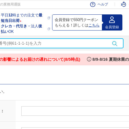
会員
の業務用通販
ヘルプ
平日
12
時までの注文で
最
会員登録で550円クーポン
短当日出荷
※
もらえる！詳しくは
こちら
クレカ・代引き・
法人
後
会員登録
払い
OK
info
の影響によるお届けの遅れについて(8/5時点)
8/9-8/16 夏期休
い。
 ：