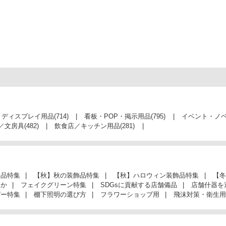
・ディスプレイ用品
(714)
看板・POP・掲示用品
(795)
イベント・ノ
／文房具
(482)
飲食店／キッチン用品
(281)
飾品特集
【秋】秋の装飾品特集
【秋】ハロウィン装飾品特集
【冬
んか
フェイクグリーン特集
SDGsに貢献する店舗備品
店舗什器を
ガー特集
棚下照明の選び方
フラワーショップ用
飛沫対策・衛生用