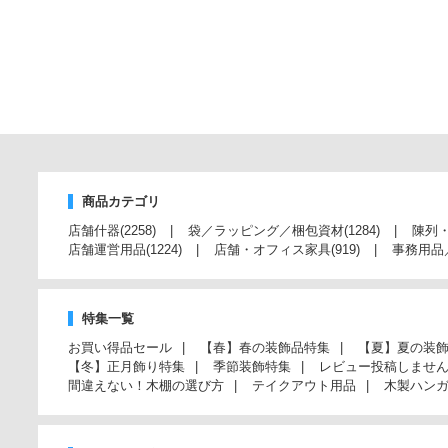
商品カテゴリ
店舗什器
(2258)
袋／ラッピング／梱包資材
(1284)
陳列
店舗運営用品
(1224)
店舗・オフィス家具
(919)
事務用品
特集一覧
お買い得品セール
【春】春の装飾品特集
【夏】夏の装
【冬】正月飾り特集
季節装飾特集
レビュー投稿しませ
間違えない！木棚の選び方
テイクアウト用品
木製ハン