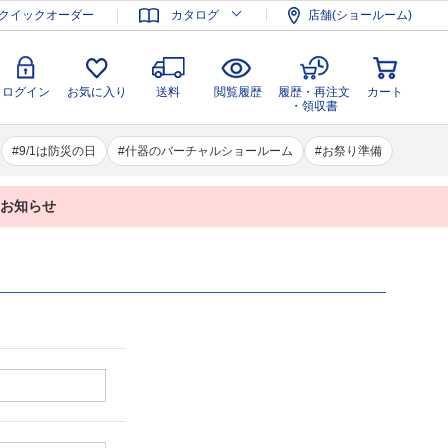
登録
ログイン
お気に入り
送料
閲覧履歴
履歴・再注文
クイックオーダー
カタログ
店舗(ショールーム)
カート
・領収書
ログイン
お気に入り
送料
閲覧履歴
履歴・再注文
カート
・領収書
9/1は防災の日
什器のバーチャルショールーム
お祭り準備
業のお知らせ