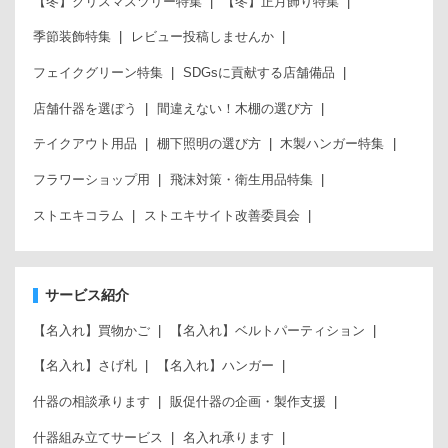
【冬】クリスマスツリー特集
【冬】正月飾り特集
季節装飾特集
レビュー投稿しませんか
フェイクグリーン特集
SDGsに貢献する店舗備品
店舗什器を選ぼう
間違えない！木棚の選び方
テイクアウト用品
棚下照明の選び方
木製ハンガー特集
フラワーショップ用
飛沫対策・衛生用品特集
ストエキコラム
ストエキサイト改善委員会
サービス紹介
【名入れ】買物かご
【名入れ】ベルトパーティション
【名入れ】さげ札
【名入れ】ハンガー
什器の相談承ります
販促什器の企画・製作支援
什器組み立てサービス
名入れ承ります