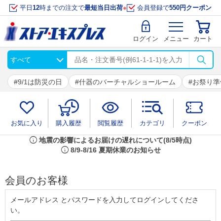
平日
12
時までの注文で
最短当日出荷
※
会員登録で
550円クーポン
ログイン
メニュー
カート
9/1は防災の日
什器のバーチャルショールーム
お祭り準
お気に入り
購入履歴
閲覧履歴
カテゴリ
クーポン
info
地震の影響によるお届けの遅れについて(8/5時点)
info
8/9-8/16 夏期休業のお知らせ
会員のお客様
メールアドレス とパスワードを入力してログインしてくださ
い。