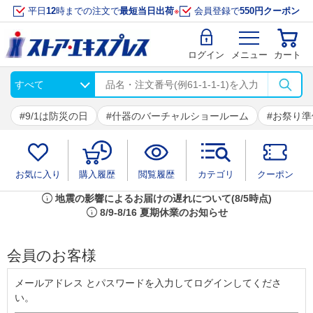
平日
12
時までの注文で
最短当日出荷
※
会員登録で
550円クーポン
ログイン
メニュー
カート
9/1は防災の日
什器のバーチャルショールーム
お祭り準
お気に入り
購入履歴
閲覧履歴
カテゴリ
クーポン
info
地震の影響によるお届けの遅れについて(8/5時点)
info
8/9-8/16 夏期休業のお知らせ
会員のお客様
メールアドレス とパスワードを入力してログインしてくださ
い。