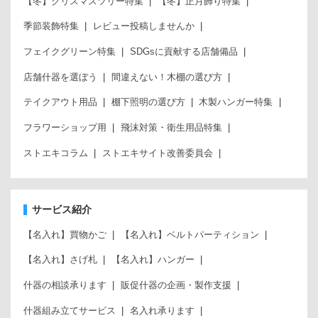
【冬】クリスマスツリー特集
【冬】正月飾り特集
季節装飾特集
レビュー投稿しませんか
フェイクグリーン特集
SDGsに貢献する店舗備品
店舗什器を選ぼう
間違えない！木棚の選び方
テイクアウト用品
棚下照明の選び方
木製ハンガー特集
フラワーショップ用
飛沫対策・衛生用品特集
ストエキコラム
ストエキサイト改善委員会
サービス紹介
【名入れ】買物かご
【名入れ】ベルトパーティション
【名入れ】さげ札
【名入れ】ハンガー
什器の相談承ります
販促什器の企画・製作支援
什器組み立てサービス
名入れ承ります