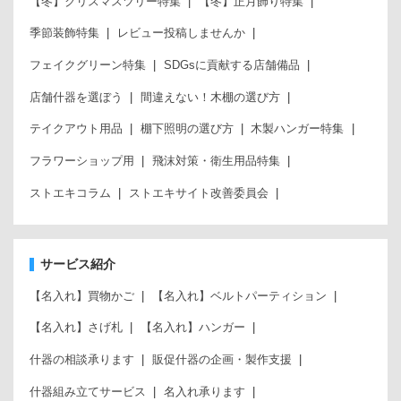
【冬】クリスマスツリー特集
【冬】正月飾り特集
季節装飾特集
レビュー投稿しませんか
フェイクグリーン特集
SDGsに貢献する店舗備品
店舗什器を選ぼう
間違えない！木棚の選び方
テイクアウト用品
棚下照明の選び方
木製ハンガー特集
フラワーショップ用
飛沫対策・衛生用品特集
ストエキコラム
ストエキサイト改善委員会
サービス紹介
【名入れ】買物かご
【名入れ】ベルトパーティション
【名入れ】さげ札
【名入れ】ハンガー
什器の相談承ります
販促什器の企画・製作支援
什器組み立てサービス
名入れ承ります