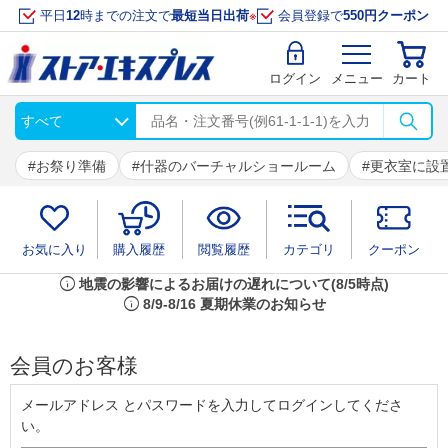
平日
12
時までの注文で
最短当日出荷
※
会員登録で
550円クーポン
ログイン
メニュー
カート
お祭り準備
什器のバーチャルショールーム
更衣室に設
お気に入り
購入履歴
閲覧履歴
カテゴリ
クーポン
info
地震の影響によるお届けの遅れについて(8/5時点)
info
8/9-8/16 夏期休業のお知らせ
会員のお客様
メールアドレス とパスワードを入力してログインしてくださ
い。