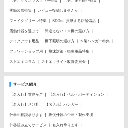
【冬】クリスマスツリー特集
【冬】正月飾り特集
季節装飾特集
レビュー投稿しませんか
フェイクグリーン特集
SDGsに貢献する店舗備品
店舗什器を選ぼう
間違えない！木棚の選び方
テイクアウト用品
棚下照明の選び方
木製ハンガー特集
フラワーショップ用
飛沫対策・衛生用品特集
ストエキコラム
ストエキサイト改善委員会
サービス紹介
【名入れ】買物かご
【名入れ】ベルトパーティション
【名入れ】さげ札
【名入れ】ハンガー
什器の相談承ります
販促什器の企画・製作支援
什器組み立てサービス
名入れ承ります