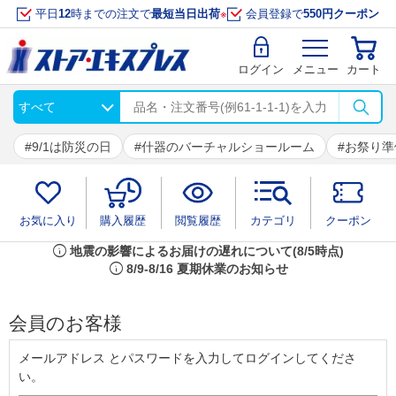
平日
12
時までの注文で
最短当日出荷
※
会員登録で
550円クーポン
ログイン
メニュー
カート
9/1は防災の日
什器のバーチャルショールーム
お祭り準
お気に入り
購入履歴
閲覧履歴
カテゴリ
クーポン
info
地震の影響によるお届けの遅れについて(8/5時点)
info
8/9-8/16 夏期休業のお知らせ
会員のお客様
メールアドレス とパスワードを入力してログインしてくださ
い。