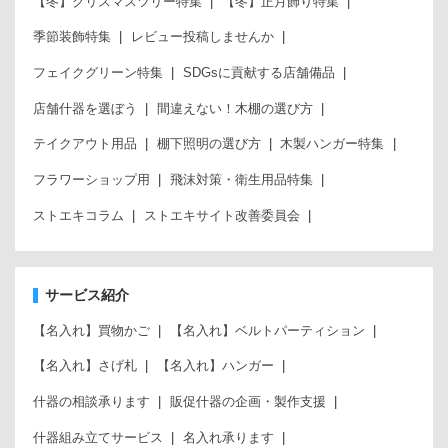
【冬】クリスマスツリー特集
【冬】正月飾り特集
季節装飾特集
レビュー投稿しませんか
フェイクグリーン特集
SDGsに貢献する店舗備品
店舗什器を選ぼう
間違えない！木棚の選び方
テイクアウト用品
棚下照明の選び方
木製ハンガー特集
フラワーショップ用
飛沫対策・衛生用品特集
ストエキコラム
ストエキサイト改善委員会
サービス紹介
【名入れ】買物かご
【名入れ】ベルトパーティション
【名入れ】さげ札
【名入れ】ハンガー
什器の相談承ります
販促什器の企画・製作支援
什器組み立てサービス
名入れ承ります