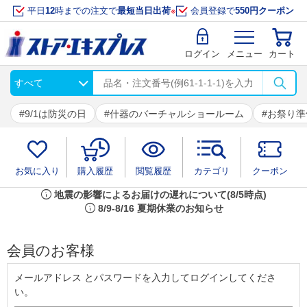
平日
12
時までの注文で
最短当日出荷
※
会員登録で
550円クーポン
ログイン
メニュー
カート
9/1は防災の日
什器のバーチャルショールーム
お祭り準
お気に入り
購入履歴
閲覧履歴
カテゴリ
クーポン
info
地震の影響によるお届けの遅れについて(8/5時点)
info
8/9-8/16 夏期休業のお知らせ
会員のお客様
メールアドレス とパスワードを入力してログインしてくださ
い。