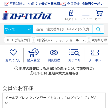
平日
12
時までの注文で
最短当日出荷
※
会員登録で
550円クーポン
ログイン
メニュー
カート
9/1は防災の日
什器のバーチャルショールーム
お祭り準
お気に入り
購入履歴
閲覧履歴
カテゴリ
クーポン
info
地震の影響によるお届けの遅れについて(8/5時点)
info
8/9-8/16 夏期休業のお知らせ
会員のお客様
メールアドレス とパスワードを入力してログインしてくださ
い。