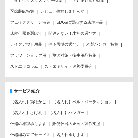
【冬】クリスマスツリー特集
【冬】正月飾り特集
季節装飾特集
レビュー投稿しませんか
フェイクグリーン特集
SDGsに貢献する店舗備品
店舗什器を選ぼう
間違えない！木棚の選び方
テイクアウト用品
棚下照明の選び方
木製ハンガー特集
フラワーショップ用
飛沫対策・衛生用品特集
ストエキコラム
ストエキサイト改善委員会
サービス紹介
【名入れ】買物かご
【名入れ】ベルトパーティション
【名入れ】さげ札
【名入れ】ハンガー
什器の相談承ります
販促什器の企画・製作支援
什器組み立てサービス
名入れ承ります