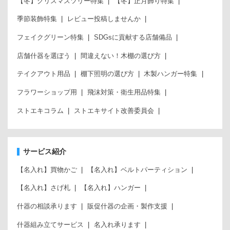
【冬】クリスマスツリー特集
【冬】正月飾り特集
季節装飾特集
レビュー投稿しませんか
フェイクグリーン特集
SDGsに貢献する店舗備品
店舗什器を選ぼう
間違えない！木棚の選び方
テイクアウト用品
棚下照明の選び方
木製ハンガー特集
フラワーショップ用
飛沫対策・衛生用品特集
ストエキコラム
ストエキサイト改善委員会
サービス紹介
【名入れ】買物かご
【名入れ】ベルトパーティション
【名入れ】さげ札
【名入れ】ハンガー
什器の相談承ります
販促什器の企画・製作支援
什器組み立てサービス
名入れ承ります