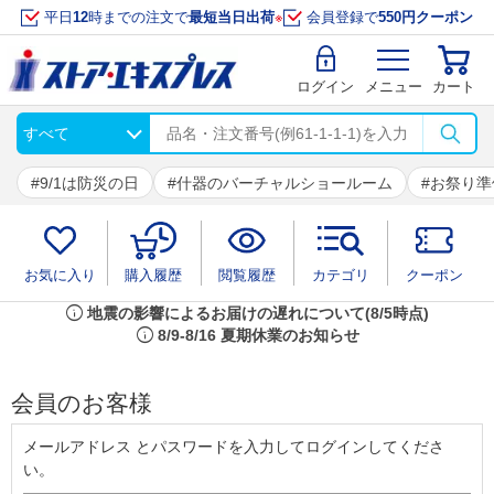
平日
12
時までの注文で
最短当日出荷
※
会員登録で
550円クーポン
ログイン
メニュー
カート
9/1は防災の日
什器のバーチャルショールーム
お祭り準
お気に入り
購入履歴
閲覧履歴
カテゴリ
クーポン
info
地震の影響によるお届けの遅れについて(8/5時点)
info
8/9-8/16 夏期休業のお知らせ
会員のお客様
メールアドレス とパスワードを入力してログインしてくださ
い。