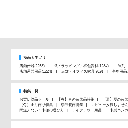
商品カテゴリ
店舗什器
(2258)
袋／ラッピング／梱包資材
(1284)
陳列
店舗運営用品
(1224)
店舗・オフィス家具
(919)
事務用品
特集一覧
お買い得品セール
【春】春の装飾品特集
【夏】夏の装
【冬】正月飾り特集
季節装飾特集
レビュー投稿しませ
間違えない！木棚の選び方
テイクアウト用品
木製ハン