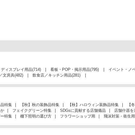
・ディスプレイ用品
(714)
看板・POP・掲示用品
(795)
イベント・ノ
／文房具
(482)
飲食店／キッチン用品
(281)
飾品特集
【秋】秋の装飾品特集
【秋】ハロウィン装飾品特集
【冬
んか
フェイクグリーン特集
SDGsに貢献する店舗備品
店舗什器を
ガー特集
棚下照明の選び方
フラワーショップ用
飛沫対策・衛生用