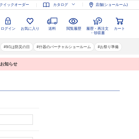
登録
ログイン
お気に入り
送料
閲覧履歴
履歴・再注文
クイックオーダー
カタログ
店舗(ショールーム)
カート
・領収書
ログイン
お気に入り
送料
閲覧履歴
履歴・再注文
カート
・領収書
9/1は防災の日
什器のバーチャルショールーム
お祭り準備
業のお知らせ