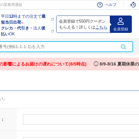
会員
の業務用通販
ヘルプ
平日
12
時までの注文で
最
会員登録で550円クーポン
短当日出荷
※
もらえる！詳しくは
こちら
クレカ・代引き・
法人
後
会員登録
払い
OK
info
の影響によるお届けの遅れについて(8/5時点)
8/9-8/16 夏期休
い。
 ：