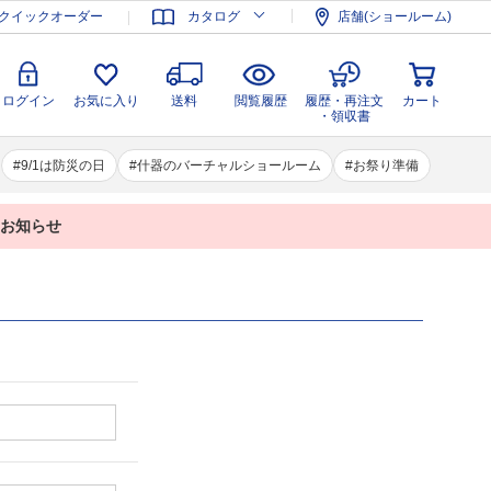
登録
ログイン
お気に入り
送料
閲覧履歴
履歴・再注文
クイックオーダー
カタログ
店舗(ショールーム)
カート
・領収書
ログイン
お気に入り
送料
閲覧履歴
履歴・再注文
カート
・領収書
9/1は防災の日
什器のバーチャルショールーム
お祭り準備
業のお知らせ