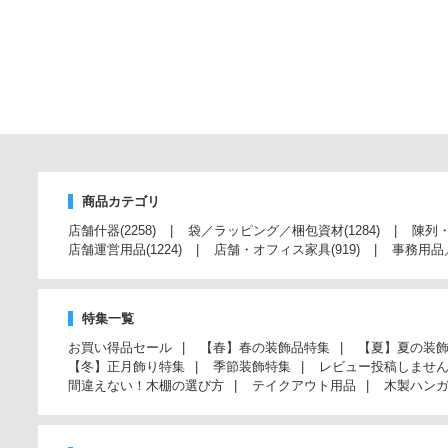
商品カテゴリ
店舗什器
(2258)
袋／ラッピング／梱包資材
(1284)
陳列
店舗運営用品
(1224)
店舗・オフィス家具
(919)
事務用品
特集一覧
お買い得品セール
【春】春の装飾品特集
【夏】夏の装
【冬】正月飾り特集
季節装飾特集
レビュー投稿しませ
間違えない！木棚の選び方
テイクアウト用品
木製ハン