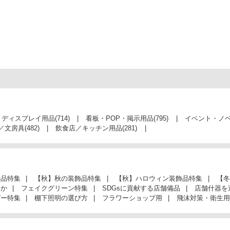
・ディスプレイ用品
(714)
看板・POP・掲示用品
(795)
イベント・ノ
／文房具
(482)
飲食店／キッチン用品
(281)
飾品特集
【秋】秋の装飾品特集
【秋】ハロウィン装飾品特集
【冬
んか
フェイクグリーン特集
SDGsに貢献する店舗備品
店舗什器を
ガー特集
棚下照明の選び方
フラワーショップ用
飛沫対策・衛生用