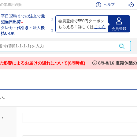
会員
の業務用通販
ヘルプ
平日
12
時までの注文で
最
会員登録で550円クーポン
短当日出荷
※
もらえる！詳しくは
こちら
クレカ・代引き・
法人
後
会員登録
払い
OK
info
の影響によるお届けの遅れについて(8/5時点)
8/9-8/16 夏期休
い。
 ：