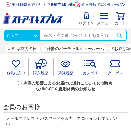
平日
12
時までの注文で
最短当日出荷
※
会員登録で
550円クーポン
ログイン
メニュー
カート
9/1は防災の日
什器のバーチャルショールーム
お祭り準
お気に入り
購入履歴
閲覧履歴
カテゴリ
クーポン
info
地震の影響によるお届けの遅れについて(8/5時点)
info
8/9-8/16 夏期休業のお知らせ
会員のお客様
メールアドレス とパスワードを入力してログインしてくださ
い。