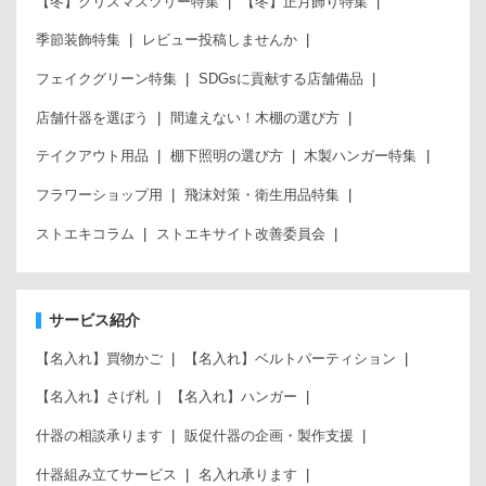
【冬】クリスマスツリー特集
【冬】正月飾り特集
季節装飾特集
レビュー投稿しませんか
フェイクグリーン特集
SDGsに貢献する店舗備品
店舗什器を選ぼう
間違えない！木棚の選び方
テイクアウト用品
棚下照明の選び方
木製ハンガー特集
フラワーショップ用
飛沫対策・衛生用品特集
ストエキコラム
ストエキサイト改善委員会
サービス紹介
【名入れ】買物かご
【名入れ】ベルトパーティション
【名入れ】さげ札
【名入れ】ハンガー
什器の相談承ります
販促什器の企画・製作支援
什器組み立てサービス
名入れ承ります