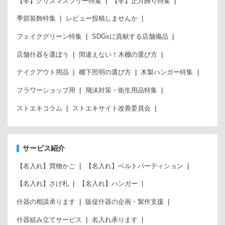
【冬】クリスマスツリー特集
【冬】正月飾り特集
季節装飾特集
レビュー投稿しませんか
フェイクグリーン特集
SDGsに貢献する店舗備品
店舗什器を選ぼう
間違えない！木棚の選び方
テイクアウト用品
棚下照明の選び方
木製ハンガー特集
フラワーショップ用
飛沫対策・衛生用品特集
ストエキコラム
ストエキサイト改善委員会
サービス紹介
【名入れ】買物かご
【名入れ】ベルトパーティション
【名入れ】さげ札
【名入れ】ハンガー
什器の相談承ります
販促什器の企画・製作支援
什器組み立てサービス
名入れ承ります