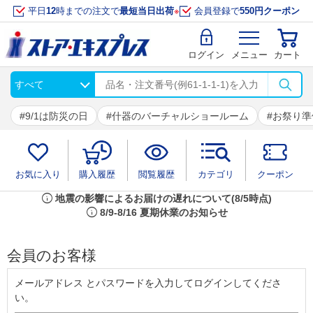
平日
12
時までの注文で
最短当日出荷
※
会員登録で
550円クーポン
ログイン
メニュー
カート
9/1は防災の日
什器のバーチャルショールーム
お祭り準
お気に入り
購入履歴
閲覧履歴
カテゴリ
クーポン
info
地震の影響によるお届けの遅れについて(8/5時点)
info
8/9-8/16 夏期休業のお知らせ
会員のお客様
メールアドレス とパスワードを入力してログインしてくださ
い。