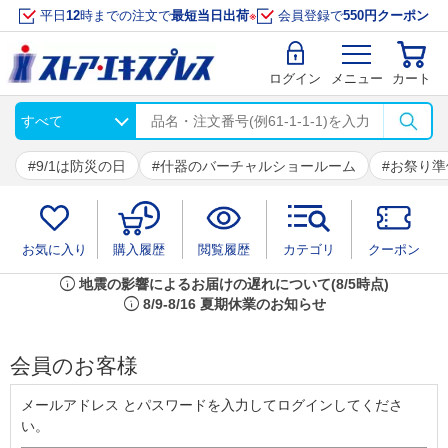
平日
12
時までの注文で
最短当日出荷
※
会員登録で
550円クーポン
ログイン
メニュー
カート
9/1は防災の日
什器のバーチャルショールーム
お祭り準
お気に入り
購入履歴
閲覧履歴
カテゴリ
クーポン
info
地震の影響によるお届けの遅れについて(8/5時点)
info
8/9-8/16 夏期休業のお知らせ
会員のお客様
メールアドレス とパスワードを入力してログインしてくださ
い。