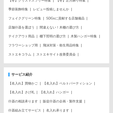
【冬】クリスマスツリー特集
【冬】正月飾り特集
季節装飾特集
レビュー投稿しませんか
フェイクグリーン特集
SDGsに貢献する店舗備品
店舗什器を選ぼう
間違えない！木棚の選び方
テイクアウト用品
棚下照明の選び方
木製ハンガー特集
フラワーショップ用
飛沫対策・衛生用品特集
ストエキコラム
ストエキサイト改善委員会
サービス紹介
【名入れ】買物かご
【名入れ】ベルトパーティション
【名入れ】さげ札
【名入れ】ハンガー
什器の相談承ります
販促什器の企画・製作支援
什器組み立てサービス
名入れ承ります