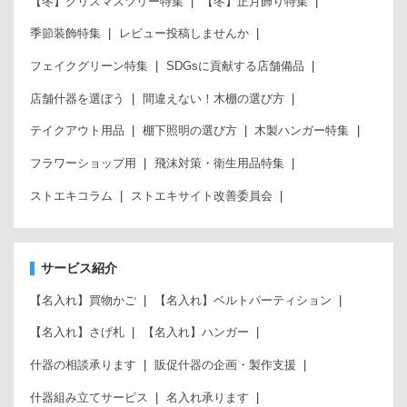
【冬】クリスマスツリー特集
【冬】正月飾り特集
季節装飾特集
レビュー投稿しませんか
フェイクグリーン特集
SDGsに貢献する店舗備品
店舗什器を選ぼう
間違えない！木棚の選び方
テイクアウト用品
棚下照明の選び方
木製ハンガー特集
フラワーショップ用
飛沫対策・衛生用品特集
ストエキコラム
ストエキサイト改善委員会
サービス紹介
【名入れ】買物かご
【名入れ】ベルトパーティション
【名入れ】さげ札
【名入れ】ハンガー
什器の相談承ります
販促什器の企画・製作支援
什器組み立てサービス
名入れ承ります