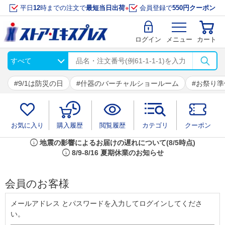
平日
12
時までの注文で
最短当日出荷
※
会員登録で
550円クーポン
ログイン
メニュー
カート
9/1は防災の日
什器のバーチャルショールーム
お祭り準
お気に入り
購入履歴
閲覧履歴
カテゴリ
クーポン
info
地震の影響によるお届けの遅れについて(8/5時点)
info
8/9-8/16 夏期休業のお知らせ
会員のお客様
メールアドレス とパスワードを入力してログインしてくださ
い。