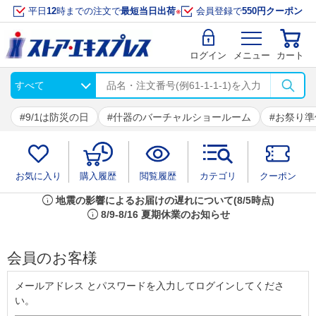
平日
12
時までの注文で
最短当日出荷
※
会員登録で
550円クーポン
ログイン
メニュー
カート
9/1は防災の日
什器のバーチャルショールーム
お祭り準
お気に入り
購入履歴
閲覧履歴
カテゴリ
クーポン
info
地震の影響によるお届けの遅れについて(8/5時点)
info
8/9-8/16 夏期休業のお知らせ
会員のお客様
メールアドレス とパスワードを入力してログインしてくださ
い。