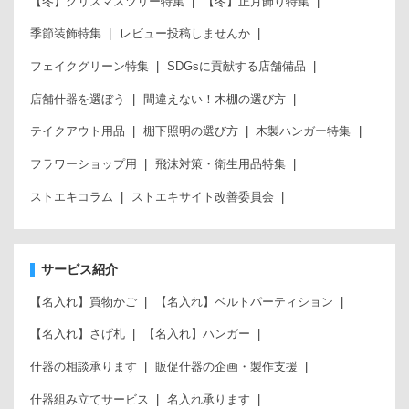
【冬】クリスマスツリー特集
【冬】正月飾り特集
季節装飾特集
レビュー投稿しませんか
フェイクグリーン特集
SDGsに貢献する店舗備品
店舗什器を選ぼう
間違えない！木棚の選び方
テイクアウト用品
棚下照明の選び方
木製ハンガー特集
フラワーショップ用
飛沫対策・衛生用品特集
ストエキコラム
ストエキサイト改善委員会
サービス紹介
【名入れ】買物かご
【名入れ】ベルトパーティション
【名入れ】さげ札
【名入れ】ハンガー
什器の相談承ります
販促什器の企画・製作支援
什器組み立てサービス
名入れ承ります