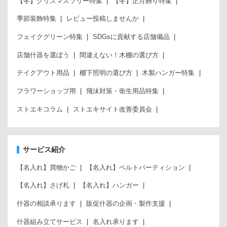
【冬】クリスマスツリー特集
【冬】正月飾り特集
季節装飾特集
レビュー投稿しませんか
フェイクグリーン特集
SDGsに貢献する店舗備品
店舗什器を選ぼう
間違えない！木棚の選び方
テイクアウト用品
棚下照明の選び方
木製ハンガー特集
フラワーショップ用
飛沫対策・衛生用品特集
ストエキコラム
ストエキサイト改善委員会
サービス紹介
【名入れ】買物かご
【名入れ】ベルトパーティション
【名入れ】さげ札
【名入れ】ハンガー
什器の相談承ります
販促什器の企画・製作支援
什器組み立てサービス
名入れ承ります