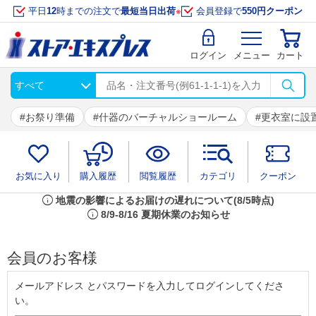
平日
12
時までの注文で
最短当日出荷
※
会員登録で
550円クーポン
ログイン
メニュー
カート
お祭り準備
什器のバーチャルショールーム
更衣室に設
お気に入り
購入履歴
閲覧履歴
カテゴリ
クーポン
info
地震の影響によるお届けの遅れについて(8/5時点)
info
8/9-8/16 夏期休業のお知らせ
会員のお客様
メールアドレス とパスワードを入力してログインしてくださ
い。