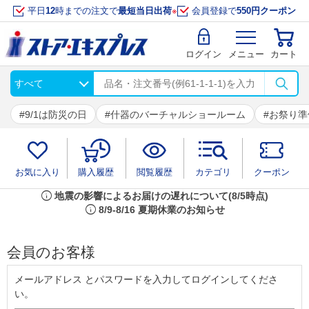
平日
12
時までの注文で
最短当日出荷
※
会員登録で
550円クーポン
ログイン
メニュー
カート
9/1は防災の日
什器のバーチャルショールーム
お祭り準
お気に入り
購入履歴
閲覧履歴
カテゴリ
クーポン
info
地震の影響によるお届けの遅れについて(8/5時点)
info
8/9-8/16 夏期休業のお知らせ
会員のお客様
メールアドレス とパスワードを入力してログインしてくださ
い。