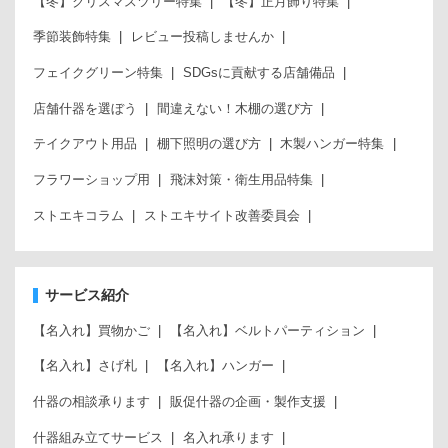
【冬】クリスマスツリー特集
【冬】正月飾り特集
季節装飾特集
レビュー投稿しませんか
フェイクグリーン特集
SDGsに貢献する店舗備品
店舗什器を選ぼう
間違えない！木棚の選び方
テイクアウト用品
棚下照明の選び方
木製ハンガー特集
フラワーショップ用
飛沫対策・衛生用品特集
ストエキコラム
ストエキサイト改善委員会
サービス紹介
【名入れ】買物かご
【名入れ】ベルトパーティション
【名入れ】さげ札
【名入れ】ハンガー
什器の相談承ります
販促什器の企画・製作支援
什器組み立てサービス
名入れ承ります